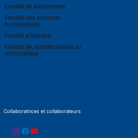
Jobs et carrières
Faculté de psychologie
Faculté des sciences
Actualités
économiques
Événements
Faculté d'histoire
Contact
Faculté de mathématiques et
informatique
Protection des données
Organisation
Cadre réglementaire
Contact
Impressum
Web Guidelines
Accréditation
Collaboratrices et collaborateurs