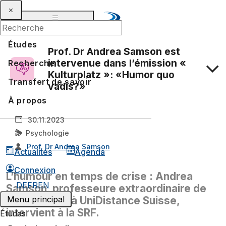
Études
Prof. Dr Andrea Samson est
intervenue dans l’émission «
Recherche
Kulturplatz »: «Humor quo
Transfert de savoir
vadis?»
À propos
30.11.2023
Psychologie
Prof. Dr Andrea Samson
Actualités
Agenda
Connexion
L’humour en temps de crise : Andrea
DE
FR
EN
Samson, professeure extraordinaire de
psychologie à UniDistance Suisse,
Menu principal
intervient à la SRF.
Études