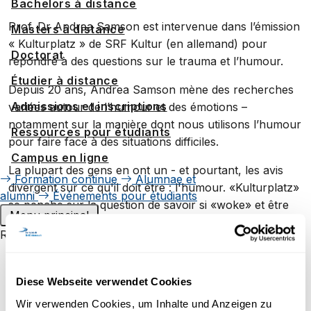
Bachelors à distance
Prof. Dr Andrea Samson est intervenue dans l’émission
Masters à distance
« Kulturplatz » de SRF Kultur (en allemand) pour
Doctorat
répondre à des questions sur le trauma et l’humour.
Étudier à distance
Depuis 20 ans, Andrea Samson mène des recherches
Admissions et inscriptions
variées autour de l’humour et des émotions –
notamment sur la manière dont nous utilisons l’humour
Ressources pour étudiants
pour faire face à des situations difficiles.
Campus en ligne
La plupart des gens en ont un - et pourtant, les avis
Formation continue
Alumnae et
divergent sur ce qu'il doit être : l'humour. «Kulturplatz»
alumni
Événements pour étudiants
se penche sur la question de savoir si «woke» et être
Menu principal
drôle vont de pair, pourquoi le théâtre d'improvisation
Recherche
est forcément co-mixte et comment l'humour peut
Groupes de recherche
aider en temps de crise.
Visionnez ici l’émission
.
Projets de recherche au sein
Diese Webseite verwendet Cookies
d'UniDistance Suisse
Wir verwenden Cookies, um Inhalte und Anzeigen zu