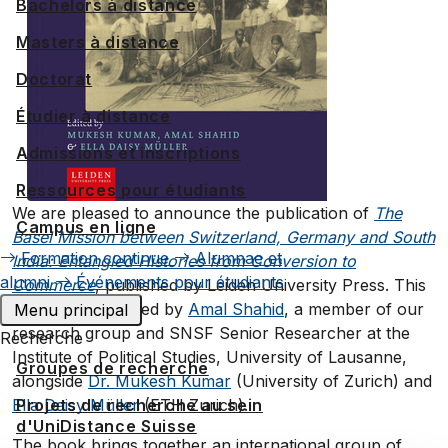
Bachelors à distance
Masters à distance
Doctorat
Étudier à distance
Admissions et inscriptions
Ressources pour étudiants
We are pleased to announce the publication of
The
Campus en ligne
Basel Mission between Switzerland, Germany and South
Formation continue
Alumnae et
India: Entangled Histories from Conversion to
alumni
Événements pour étudiants
Commerce
, published by Leiden University Press. This
volume is co-edited by
Amal Shahid
, a member of our
Menu principal
research group and SNSF Senior Researcher at the
Recherche
Institute of Political Studies, University of Lausanne,
Groupes de recherche
alongside
Dr. Mukesh Kumar
(University of Zurich) and
Ella Daisy Müller
(ETH Zurich).
Projets de recherche au sein
d'UniDistance Suisse
The book brings together an international group of