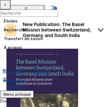
Études
New Publication: The Basel
Mission between Switzerland,
Recherche
Germany and South India
Transfert de savoir
À propos
Actualités
Agenda
Connexion
DE
FR
EN
Menu principal
Études