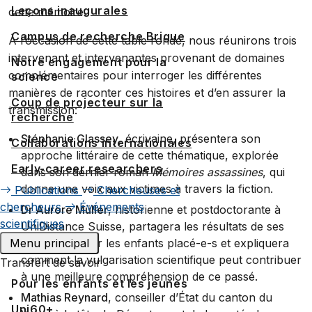
Leçons inaugurales
cette mémoire.
Campus de recherche Brigue
À l’occasion de cette table ronde, nous réunirons trois
intervenant et intervenantes provenant de domaines
Notre engagement pour la
complémentaires pour interroger les différentes
science
manières de raconter ces histoires et d’en assurer la
Coup de projecteur sur la
transmission:
recherche
Stéphanie Glassey
, écrivaine, présentera son
Collaborations internationales
approche littéraire de cette thématique, explorée
Early-career researchers
dans son dernier roman
Mémoires assassines
, qui
donne une voix aux victimes à travers la fiction.
Publications
Chercheuses et
chercheurs
Événements
Dr Aurore Müller
, historienne et postdoctorante à
scientifiques
UniDistance Suisse, partagera les résultats de ses
recherches sur les enfants placé-e-s et expliquera
Menu principal
comment la vulgarisation scientifique peut contribuer
Transfert de savoir
à une meilleure compréhension de ce passé.
Pour les enfants et les jeunes
Mathias Reynard
, conseiller d’État du canton du
Uni60+