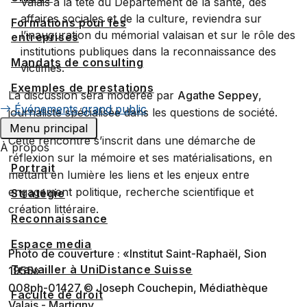
Valais à la tête du Département de la santé, des
affaires sociales et de la culture, reviendra sur
Formations pour les
l’inauguration du mémorial valaisan et sur le rôle des
entreprises
institutions publiques dans la reconnaissance des
Mandats de consulting
victimes.
Exemples de prestations
La discussion sera modérée par
Agathe Seppey
,
Événements grand public
journaliste spécialisée dans les questions de société.
Menu principal
Cette rencontre s’inscrit dans une démarche de
À propos
réflexion sur la mémoire et ses matérialisations, en
Portrait
mettant en lumière les liens et les enjeux entre
engagement politique, recherche scientifique et
Stratégie
création littéraire.
Reconnaissance
Espace media
Photo de couverture : «Institut Saint-Raphaël, Sion
Travailler à UniDistance Suisse
1955»
008ph-01427 © Joseph Couchepin, Médiathèque
Faculté de droit
Valais - Martigny