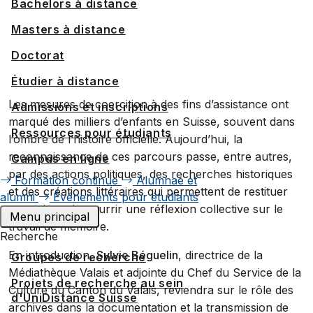
Bachelors à distance
Masters à distance
Doctorat
Étudier à distance
Les mesures de coercition à des fins d’assistance ont
Admissions et inscriptions
marqué des milliers d’enfants en Suisse, souvent dans
Ressources pour étudiants
l’ombre de l’histoire officielle. Aujourd’hui, la
reconnaissance de ces parcours passe, entre autres,
Campus en ligne
par des actions politiques, des recherches historiques
Formation continue
Alumnae et
et des créations littéraires qui permettent de restituer
alumni
Événements pour étudiants
ces voix et de nourrir une réflexion collective sur le
Menu principal
travail de mémoire.
Recherche
En introduction,
Sylvie Béguelin
, directrice de la
Groupes de recherche
Médiathèque Valais et adjointe du Chef du Service de la
Projets de recherche au sein
Culture du Canton du Valais, reviendra sur le rôle des
d'UniDistance Suisse
archives dans la documentation et la transmission de