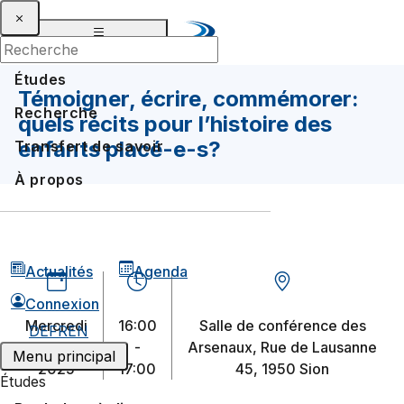
Études
Témoigner, écrire, commémorer:
Recherche
quels récits pour l’histoire des
enfants placé-e-s?
Transfert de savoir
À propos
Actualités
Agenda
Connexion
mercredi
16:00
Salle de conférence des
DE
FR
EN
14 mai
-
Arsenaux, Rue de Lausanne
Menu principal
2025
17:00
45, 1950 Sion
Études