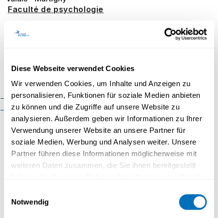
Faculté de psychologie
Faculté des sciences
Inscription
économiques
Faculté d'histoire
Prénom
*
Nom
*
Diese Webseite verwendet Cookies
Faculté de mathématiques et
informatique
Wir verwenden Cookies, um Inhalte und Anzeigen zu
personalisieren, Funktionen für soziale Medien anbieten
Organisation
Cadre réglementaire
E-Mail
*
zu können und die Zugriffe auf unsere Website zu
Contact
analysieren. Außerdem geben wir Informationen zu Ihrer
Verwendung unserer Website an unsere Partner für
Confirmez votre E-mail
*
soziale Medien, Werbung und Analysen weiter. Unsere
Partner führen diese Informationen möglicherweise mit
weiteren Daten zusammen, die Sie ihnen bereitgestellt
haben oder die sie im Rahmen Ihrer Nutzung der Dienste
Institution
gesammelt haben.
Einwilligungsauswahl
Notwendig
Datenschutzerklärung