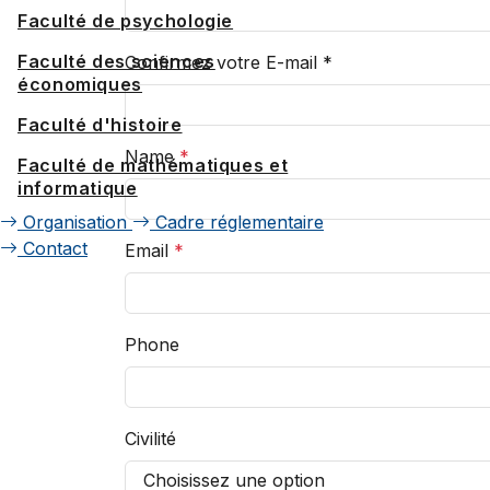
Faculté de psychologie
Faculté des sciences
Confirmez votre E-mail
*
économiques
Faculté d'histoire
Name
*
Faculté de mathématiques et
informatique
Organisation
Cadre réglementaire
Contact
Email
*
Phone
Civilité