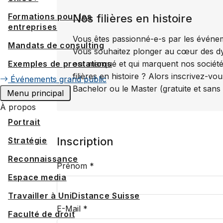
Formations pour les
Nos filières en histoire
entreprises
Vous êtes passionné-e-s par les événe
Mandats de consulting
Vous souhaitez plonger au cœur des dyna
Exemples de prestations
ont marqué et qui marquent nos sociét
filières en histoire ? Alors inscrivez-v
Événements grand public
Bachelor ou le Master (gratuite et san
Menu principal
À propos
Portrait
Inscription
Stratégie
Reconnaissance
Prénom
*
Espace media
Travailler à UniDistance Suisse
E-Mail
*
Faculté de droit