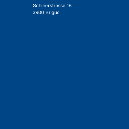
Schinerstrasse 18
3900 Brigue
Faculté de psychologie
Faculté de droit
Faculté des sciences économiques
Faculté d'histoire
Faculté de mathématiques et informatique
Alumni
Jobs et carrières
Actualités
Événements