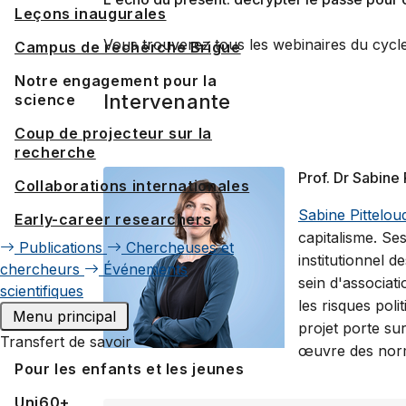
Leçons inaugurales
Vous trouverez tous les webinaires du cycl
Campus de recherche Brigue
Notre engagement pour la
Intervenante
science
Coup de projecteur sur la
recherche
Prof. Dr Sabine 
Collaborations internationales
Sabine Pittelou
Early-career researchers
capitalisme. Ses
Publications
Chercheuses et
institutionnel d
chercheurs
Événements
sein d'associat
scientifiques
les risques pol
Menu principal
projet porte su
Transfert de savoir
œuvre des nor
Pour les enfants et les jeunes
Uni60+