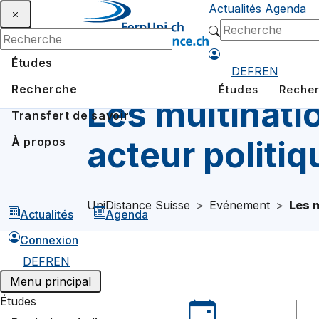
Actualités
Agenda
Études
DE
FR
EN
Recherche
Études
Reche
Les multinati
Transfert de savoir
acteur politi
À propos
UniDistance Suisse
Evénement
Les 
Actualités
Agenda
Connexion
DE
FR
EN
Menu principal
Études