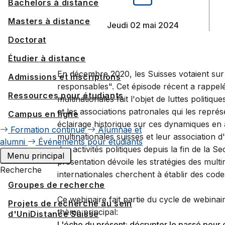
Bachelors à distance
Masters à distance
jeudi 02 mai 2024
Doctorat
Étudier à distance
En décembre 2020, les Suisses votaient sur l
Admissions et inscriptions
responsables". Cet épisode récent a rappelé 
Ressources pour étudiants
multinationales fait l'objet de luttes politiqu
et les associations patronales qui les repré
Campus en ligne
éclairage historique sur ces dynamiques en 
Formation continue
Alumnae et
multinationales suisses et leur association 
alumni
Événements pour étudiants
des activités politiques depuis la fin de la 
Menu principal
présentation dévoile les stratégies des mult
Recherche
internationales cherchent à établir des code
Groupes de recherche
Ce webinaire fait partie du cycle de webinair
Projets de recherche au sein
thème principal:
d'UniDistance Suisse
L'écho du présent: décrypter le passé pour 