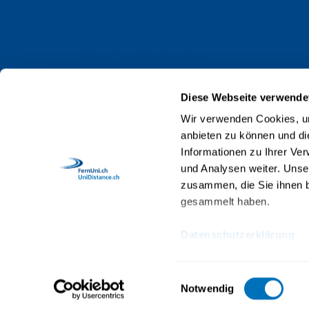
Contact
Protection des données
Impressum
Diese Webseite verwende
Web Guidelines
Wir verwenden Cookies, um
anbieten zu können und di
Accréditation
Informationen zu Ihrer Ve
Collaboratrices et collaborateurs
und Analysen weiter. Unse
zusammen, die Sie ihnen b
gesammelt haben.
Datenschutzerklärung
© 2026 UniDistance Suisse, Institut universi
Einwilligungsauswahl
Notwendig