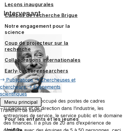
Leçons inaugurales
Intervenant
Campus de recherche Brigue
Notre engagement pour la
science
Coup de projecteur sur la
recherche
Collaborations internationales
Early-career researchers
Publications
Chercheuses et
chercheurs
Événements
scientifiques
David Fiorucci
a occupé des postes de cadres
Menu principal
supérieurs et de direction dans l’industrie, les
Transfert de savoir
entreprises de service, le service public et le domaine
Pour les enfants et les jeunes
des finances. Il a plus de 20 ans d’expérience de
Uni60+
conduite avec des équipes de 5 à 50 personnes, ceci