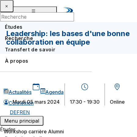
Études
Leadership: les bases d'une bonne
Recherche
collaboration en équipe
Transfert de savoir
À propos
Actualités
Agenda
mardi 05 mars 2024
17:30 - 19:30
Online
Connexion
DE
FR
EN
Menu principal
Études
Workshop carrière Alumni