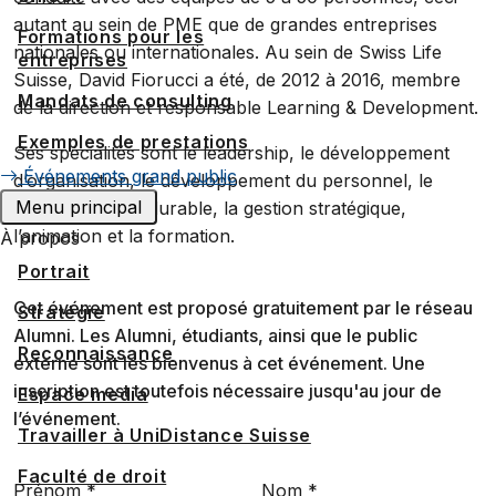
autant au sein de PME que de grandes entreprises
Formations pour les
nationales ou internationales. Au sein de Swiss Life
entreprises
Suisse, David Fiorucci a été, de 2012 à 2016, membre
Mandats de consulting
de la direction et responsable Learning & Development.
Exemples de prestations
Ses spécialités sont le leadership, le développement
Événements grand public
d’organisation, le développement du personnel, le
Menu principal
développement durable, la gestion stratégique,
l’animation et la formation.
À propos
Portrait
Cet événement est proposé gratuitement par le réseau
Stratégie
Alumni. Les Alumni, étudiants, ainsi que le public
Reconnaissance
externe sont les bienvenus à cet événement. Une
inscription est toutefois nécessaire jusqu'au jour de
Espace media
l’événement.
Travailler à UniDistance Suisse
Faculté de droit
Prénom
*
Nom
*