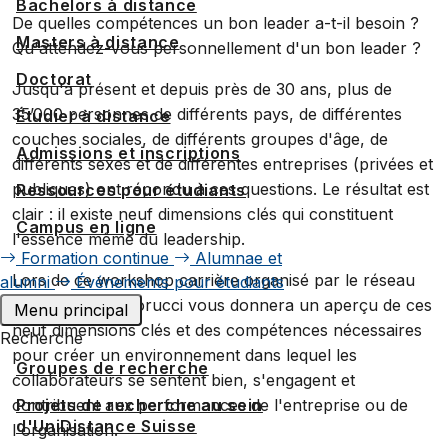
Bachelors à distance
De quelles compétences un bon leader a-t-il besoin ?
Masters à distance
Qu'attendez-vous personnellement d'un bon leader ?
Doctorat
Jusqu'à présent et depuis près de 30 ans, plus de
35’000 personnes de différents pays, de différentes
Étudier à distance
couches sociales, de différents groupes d'âge, de
Admissions et inscriptions
différents sexes et de différentes entreprises (privées et
publiques) ont répondu à ces questions. Le résultat est
Ressources pour étudiants
clair : il existe neuf dimensions clés qui constituent
Campus en ligne
l'essence même du leadership.
Formation continue
Alumnae et
Lors de ce workshop carrière organisé par le réseau
alumni
Événements pour étudiants
Alumni, David Fiorucci vous donnera un aperçu de ces
Menu principal
neuf dimensions clés et des compétences nécessaires
Recherche
pour créer un environnement dans lequel les
Groupes de recherche
collaborateurs se sentent bien, s'engagent et
Projets de recherche au sein
contribuent aux performances de l'entreprise ou de
d'UniDistance Suisse
l'organisation.