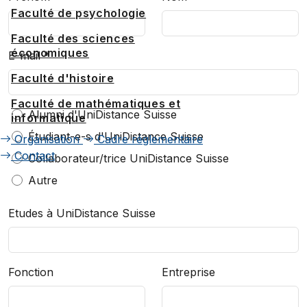
Faculté de psychologie
Faculté des sciences
économiques
E-mail
*
Faculté d'histoire
Faculté de mathématiques et
Je suis...
Alumni d'UniDistance Suisse
*
informatique
Étudiant-e-s d'UniDistance Suisse
Organisation
Cadre réglementaire
Contact
Collaborateur/trice UniDistance Suisse
Autre
Etudes à UniDistance Suisse
Fonction
Entreprise