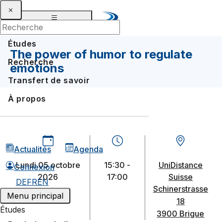
Études
The power of humor to regulate
Recherche
emotions
Transfert de savoir
À propos
Actualités
Agenda
lundi 05 octobre
15:30 -
UniDistance
Connexion
2026
17:00
Suisse
DE
FR
EN
Schinerstrasse
Menu principal
18
Études
3900 Brigue