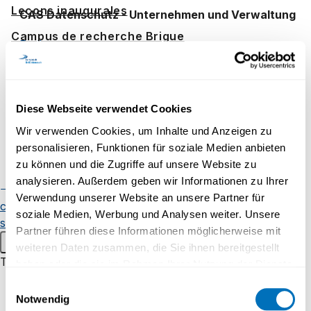
Leçons inaugurales
CAS Datenschutz - Unternehmen und Verwaltung
Campus de recherche Brigue
En ligne
Notre engagement pour la
science
Coup de projecteur sur la
Diese Webseite verwendet Cookies
SÉANCE D'INFORMATION
recherche
Wir verwenden Cookies, um Inhalte und Anzeigen zu
Collaborations internationales
personalisieren, Funktionen für soziale Medien anbieten
25.08.2026 - 18:00 à 19:00
zu können und die Zugriffe auf unsere Website zu
Early-career researchers
analysieren. Außerdem geben wir Informationen zu Ihrer
Weiterbildungskurs KI-Regulierung und AI
Publications
Chercheuses et
Verwendung unserer Website an unsere Partner für
Governance
chercheurs
Événements
soziale Medien, Werbung und Analysen weiter. Unsere
scientifiques
Partner führen diese Informationen möglicherweise mit
En ligne
Menu principal
weiteren Daten zusammen, die Sie ihnen bereitgestellt
Transfert de savoir
haben oder die sie im Rahmen Ihrer Nutzung der Dienste
gesammelt haben.
Pour les enfants et les jeunes
Einwilligungsauswahl
Notwendig
HISTOIRE
Uni60+