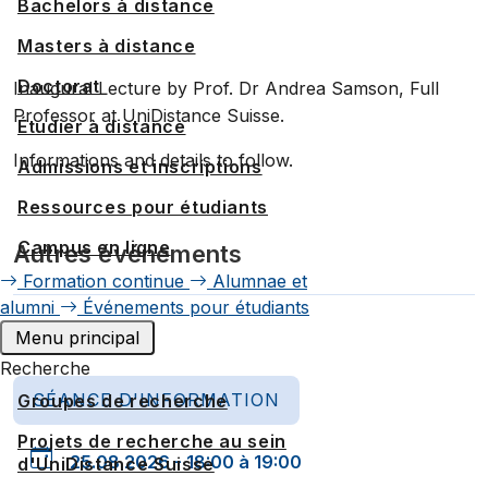
Bachelors à distance
Masters à distance
Doctorat
Inaugural Lecture by Prof. Dr Andrea Samson, Full
Professor at UniDistance Suisse.
Étudier à distance
Informations and details to follow.
Admissions et inscriptions
Ressources pour étudiants
Campus en ligne
Autres événements
Formation continue
Alumnae et
alumni
Événements pour étudiants
Menu principal
Recherche
SÉANCE D'INFORMATION
Groupes de recherche
Projets de recherche au sein
25.08.2026 - 18:00 à 19:00
d'UniDistance Suisse