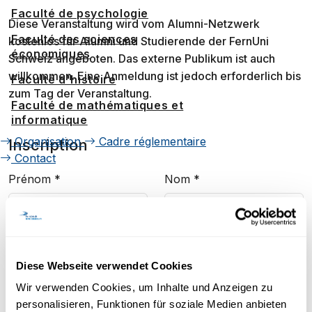
Faculté de psychologie
Diese Veranstaltung wird vom Alumni-Netzwerk
Faculté des sciences
kostenlos für Alumni und Studierende der FernUni
économiques
Schweiz angeboten. Das externe Publikum ist auch
willkommen. Eine Anmeldung ist jedoch erforderlich bis
Faculté d'histoire
zum Tag der Veranstaltung.
Faculté de mathématiques et
informatique
Organisation
Cadre réglementaire
Inscription
Contact
Prénom
*
Nom
*
E-Mail
*
Diese Webseite verwendet Cookies
Wir verwenden Cookies, um Inhalte und Anzeigen zu
Confirmez votre E-mail
*
personalisieren, Funktionen für soziale Medien anbieten