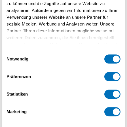
zu können und die Zugriffe auf unsere Website zu
analysieren. Außerdem geben wir Informationen zu Ihrer
Verwendung unserer Website an unsere Partner für
Ich bin...
*
soziale Medien, Werbung und Analysen weiter. Unsere
Partner führen diese Informationen möglicherweise mit
weiteren Daten zusammen, die Sie ihnen bereitgestellt
Studium an der FernUni Schweiz
haben oder die sie im Rahmen Ihrer Nutzung der Dienste
gesammelt haben.
Einwilligungsauswahl
Notwendig
Datenschutzerklärung
Funktion
Präferenzen
Unternehmen
Statistiken
Marketing
Diese Veranstaltung interessiert mich, weil…