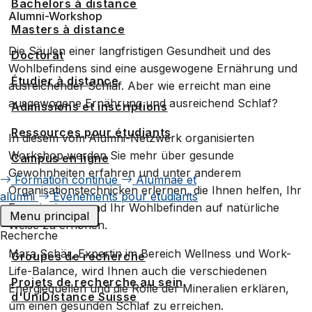
Bachelors à distance
Alumni-Workshop
Masters à distance
Die Säulen einer langfristigen Gesundheit und des
Doctorat
Wohlbefindens sind eine ausgewogene Ernährung und
Étudier à distance
ausreichender Schlaf. Aber wie erreicht man eine
ausgewogene Ernährung und ausreichend Schlaf?
Admissions et inscriptions
Ressources pour étudiants
In diesem vom Alumni-Netzwerk organisierten
Workshop werden Sie mehr über gesunde
Campus en ligne
Gewohnheiten erfahren und unter anderem
Formation continue
Alumnae et
Organisationstechnicken erlernen, die Ihnen helfen, Ihr
alumni
Événements pour étudiants
Energieniveau und Ihr Wohlbefinden auf natürliche
Menu principal
Weise zu erhöhen.
Recherche
Mara Schär, Expertin im Bereich Wellness und Work-
Groupes de recherche
Life-Balance, wird Ihnen auch die verschiedenen
Projets de recherche au sein
Energiequellen und die Rolle der Mineralien erklären,
d'UniDistance Suisse
um einen gesunden Schlaf zu erreichen.