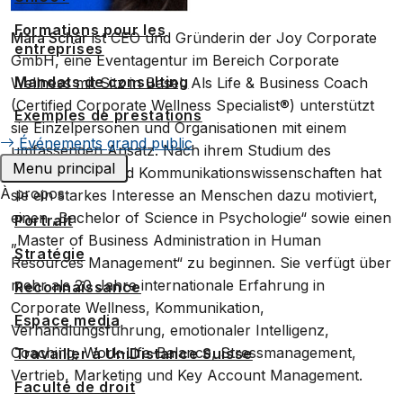
Formations pour les
Mara Schär
ist CEO und Gründerin der Joy Corporate
entreprises
GmbH, eine Eventagentur im Bereich Corporate
Mandats de consulting
Wellness mit Sitz in Basel. Als Life & Business Coach
(Certified Corporate Wellness Specialist®) unterstützt
Exemples de prestations
sie Einzelpersonen und Organisationen mit einem
Événements grand public
umfassenden Ansatz. Nach ihrem Studium des
Menu principal
Journalismus und Kommunikationswissenschaften hat
À propos
sie ein starkes Interesse an Menschen dazu motiviert,
einen „Bachelor of Science in Psychologie“ sowie einen
Portrait
„Master of Business Administration in Human
Stratégie
Resources Management“ zu beginnen. Sie verfügt über
mehr als 20 Jahre internationale Erfahrung in
Reconnaissance
Corporate Wellness, Kommunikation,
Espace media
Verhandlungsführung, emotionaler Intelligenz,
Coaching, Work-Life-Balance, Stressmanagement,
Travailler à UniDistance Suisse
Vertrieb, Marketing und Key Account Management.
Faculté de droit