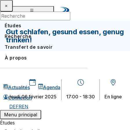
Études
Gut schlafen, gesund essen, genug
Recherche
trinken!
Transfert de savoir
À propos
Actualités
Agenda
jeudi 06 février 2025
17:00 - 18:30
En ligne
Connexion
DE
FR
EN
Menu principal
Études