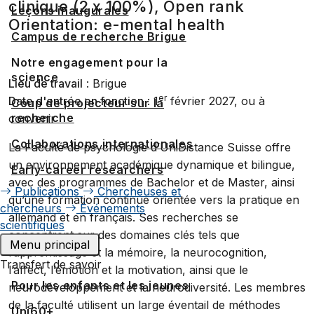
clinique (2 x 100%), Open rank
Leçons inaugurales
Orientation: e-mental health
Campus de recherche Brigue
Notre engagement pour la
science
Lieu de travail
: Brigue
er
Date d'entrée en fonction
: 1
février 2027, ou à
Coup de projecteur sur la
recherche
convenir
Collaborations internationales
La Faculté de psychologie d’UniDistance Suisse offre
un environnement académique dynamique et bilingue,
Early-career researchers
avec des programmes de Bachelor et de Master, ainsi
Publications
Chercheuses et
qu’une formation continue orientée vers la pratique en
chercheurs
Événements
allemand et en français. Ses recherches se
scientifiques
concentrent sur des domaines clés tels que
Menu principal
l’apprentissage et la mémoire, la neurocognition,
Transfert de savoir
l’affect, l’émotion et la motivation, ainsi que le
Pour les enfants et les jeunes
neurodéveloppement et la neurodiversité. Les membres
de la faculté utilisent un large éventail de méthodes
Uni60+