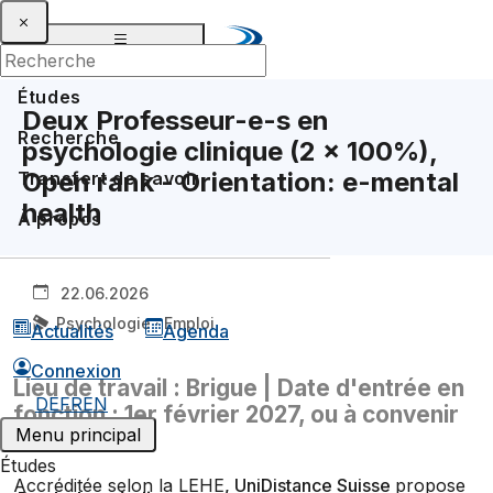
Études
Deux Professeur-e-s en
Recherche
psychologie clinique (2 x 100%),
Open rank - Orientation: e-mental
Transfert de savoir
health
À propos
22.06.2026
Psychologie · Emploi
Actualités
Agenda
Connexion
Lieu de travail : Brigue | Date d'entrée en
DE
FR
EN
fonction : 1er février 2027, ou à convenir
Menu principal
Études
Accréditée selon la LEHE
, UniDistance Suisse
propose