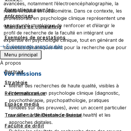
avancées, notamment l’électroencéphalographie, la
Formations pour les
réalité virtuelle et l’oculométrie. Dans ce contexte, les
entreprises
professorats en psychologie clinique représentent une
opportunité stratégique de renforcer et d’élargir le
Mandats de consulting
profil de recherche de la faculté en intégrant une
Exemples de prestations
expertise en psychologie clinique, tout en générant de
Événements grand public
nouvelles dynamiques tant pour la recherche que pour
l’enseignement.
Menu principal
À propos
Portrait
Vos missions
Stratégie
Mener des recherches de haute qualité, visibles à
l’international, en psychologie clinique (diagnostic,
Reconnaissance
psychothérapie, psychopathologie, pratiques
Espace media
fondées sur des preuves), avec un accent particulier
sur la e-santé mentale (
e-mental health
) et les
Travailler à UniDistance Suisse
approches digitales.
Faculté de droit