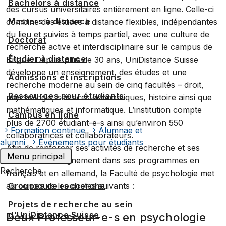
Bachelors à distance
des cursus universitaires entièrement en ligne. Celle-ci
Masters à distance
combine des études à distance flexibles, indépendantes
du lieu et suivies à temps partiel, avec une culture de
Doctorat
recherche active et interdisciplinaire sur le campus de
Étudier à distance
Brigue. Depuis plus de 30 ans, UniDistance Suisse
développe un enseignement, des études et une
Admissions et inscriptions
recherche moderne au sein de cinq facultés – droit,
Ressources pour étudiants
psychologie, sciences économiques, histoire ainsi que
mathématiques et informatique. L’institution compte
Campus en ligne
plus de 2700 étudiant-e-s ainsi qu’environ 550
Formation continue
Alumnae et
collaboratrices et collaborateurs.
alumni
Événements pour étudiants
Afin de renforcer ses activités de recherche et ses
Menu principal
modules d’enseignement dans ses programmes en
Recherche
français et en allemand, la Faculté de psychologie met
au concours les postes suivants :
Groupes de recherche
Projets de recherche au sein
d'UniDistance Suisse
Deux Professeur-e-s en psychologie