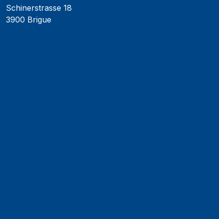
Schinerstrasse 18
3900 Brigue
Faculté de psychologie
Faculté de droit
Faculté des sciences économiques
Faculté d'histoire
Faculté de mathématiques et informatique
Alumni
Jobs et carrières
Actualités
Événements