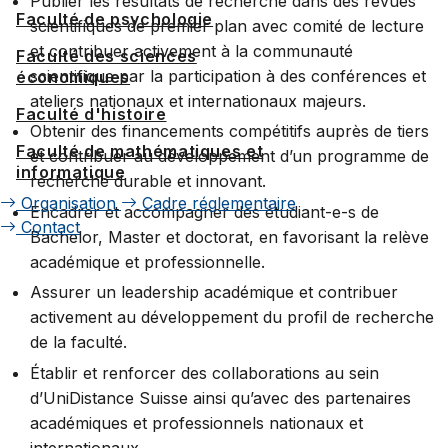
Publier les résultats de recherche dans des revues
Faculté de psychologie
scientifiques de premier plan avec comité de lecture
et contribuer activement à la communauté
Faculté des sciences
scientifique par la participation à des conférences et
économiques
ateliers nationaux et internationaux majeurs.
Faculté d'histoire
Obtenir des financements compétitifs auprès de tiers
Faculté de mathématiques et
et contribuer au développement d’un programme de
informatique
recherche durable et innovant.
Organisation
Cadre réglementaire
Encadrer et accompagner des étudiant-e-s de
Contact
Bachelor, Master et doctorat, en favorisant la relève
académique et professionnelle.
Assurer un leadership académique et contribuer
activement au développement du profil de recherche
de la faculté.
Établir et renforcer des collaborations au sein
d’UniDistance Suisse ainsi qu’avec des partenaires
académiques et professionnels nationaux et
internationaux.