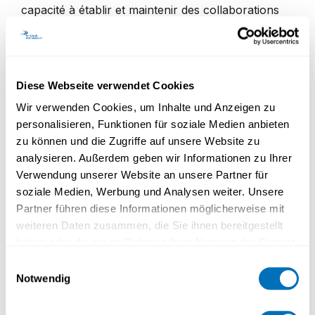
capacité à établir et maintenir des collaborations
entre institutions.
Expérience avérée dans l’obtention de financements
de recherche compétitifs.
Diese Webseite verwendet Cookies
Expérience d’enseignement universitaire en
psychologie clinique au niveau Bachelor et/ou
Wir verwenden Cookies, um Inhalte und Anzeigen zu
Master ; une expérience avec des formats
personalisieren, Funktionen für soziale Medien anbieten
d’apprentissage hybrides ou numériques constitue un
zu können und die Zugriffe auf unsere Website zu
avantage.
analysieren. Außerdem geben wir Informationen zu Ihrer
Verwendung unserer Website an unsere Partner für
Volonté et capacité à contribuer activement à
soziale Medien, Werbung und Analysen weiter. Unsere
l’autogouvernance académique ainsi qu’au
Partner führen diese Informationen möglicherweise mit
développement stratégique de la faculté et de
weiteren Daten zusammen, die Sie ihnen bereitgestellt
l’institution.
haben oder die sie im Rahmen Ihrer Nutzung der Dienste
Expérience en leadership académique, notamment
gesammelt haben.
Einwilligungsauswahl
dans l’encadrement de doctorant-e-s, considérée
Notwendig
comme un atout.
Datenschutzerklärung
Maîtrise active du français ou de l’allemand, ainsi que