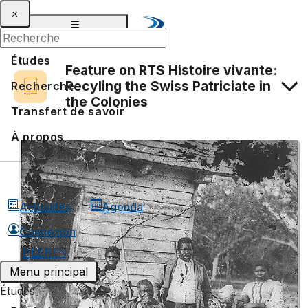
Études
Feature on RTS Histoire vivante:
Recyling the Swiss Patriciate in
Recherche
the Colonies
Transfert de savoir
À propos
Actualités
Agenda
Connexion
DE
FR
EN
Menu principal
Études