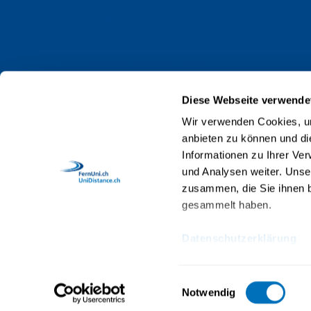
Contact
Protection des données
Impressum
Diese Webseite verwende
Web Guidelines
Wir verwenden Cookies, um
anbieten zu können und di
Accréditation
Informationen zu Ihrer Ve
Collaboratrices et collaborateurs
und Analysen weiter. Unse
zusammen, die Sie ihnen b
gesammelt haben.
Datenschutzerklärung
© 2026 UniDistance Suisse, Institut universi
Einwilligungsauswahl
Notwendig