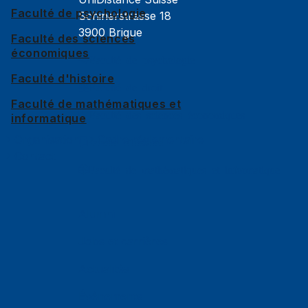
Faculté de psychologie
Schinerstrasse 18
3900 Brigue
Faculté des sciences
économiques
Faculté de psychologie
Faculté d'histoire
Faculté de droit
Faculté de mathématiques et
Faculté des sciences économiques
informatique
Organisation
Cadre réglementaire
Faculté d'histoire
Contact
Faculté de mathématiques et informatique
Alumni
Jobs et carrières
Actualités
Événements