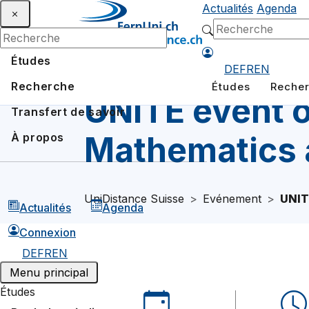
Actualités
Agenda
Études
DE
FR
EN
Recherche
Études
Reche
UNITE event o
Transfert de savoir
Mathematics 
À propos
UniDistance Suisse
Evénement
UNIT
Actualités
Agenda
Connexion
DE
FR
EN
Menu principal
Études