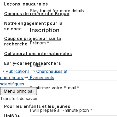
Leçons inaugurales
Stay tuned for more details.
Campus de recherche Brigue
Notre engagement pour la
science
Inscription
Coup de projecteur sur la
Prénom
*
recherche
Collaborations internationales
Early-career researchers
E-Mail
*
Publications
Chercheuses et
chercheurs
Événements
scientifiques
Confirmez votre E-mail
*
Menu principal
Transfert de savoir
Pour les enfants et les jeunes
I will prepare a 1-minute pitch
*
Uni60+