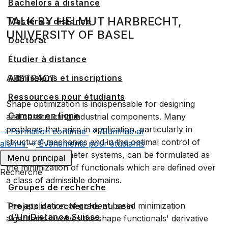
Bachelors à distance
TALK BY HELMUT HARBRECHT,
Masters à distance
UNIVERSITY OF BASEL
Doctorat
Étudier à distance
Admissions et inscriptions
ABSTRACT
Ressources pour étudiants
Shape optimization is indispensable for designing
Campus en ligne
and constructing industrial components. Many
problems that arise in application, particularly in
Formation continue
Alumnae et
structural mechanics and in the optimal control of
alumni
Événements pour étudiants
distributed parameter systems, can be formulated as
Menu principal
the minimization of functionals which are defined over
Recherche
a class of admissible domains.
Groupes de recherche
The application of gradient based minimization
Projets de recherche au sein
d'UniDistance Suisse
algorithms involves the shape functionals' derivative