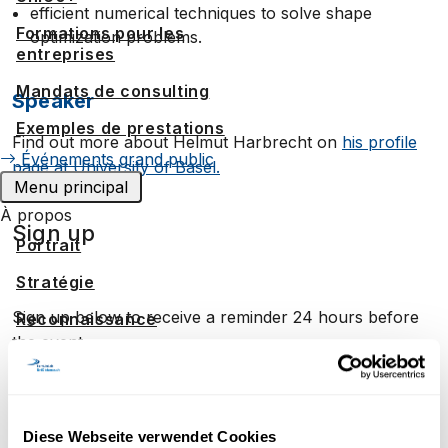
efficient numerical techniques to solve shape
Formations pour les
optimization problems.
entreprises
Mandats de consulting
Speaker
Exemples de prestations
Find out more about Helmut Harbrecht on
his profile
Événements grand public
page at University of Basel.
Menu principal
À propos
Sign up
Portrait
Stratégie
Sign up below to receive a reminder 24 hours before
Reconnaissance
the event.
Espace media
Travailler à UniDistance Suisse
Événements similaires
Faculté de droit
Diese Webseite verwendet Cookies