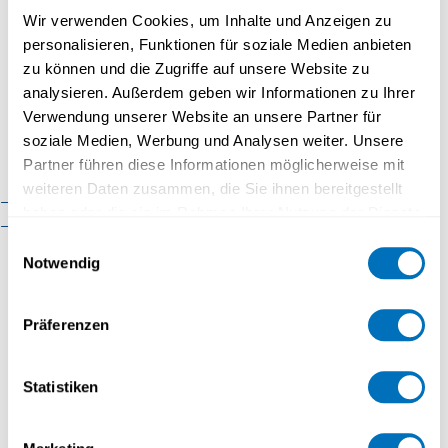
Faculté de psychologie
Wir verwenden Cookies, um Inhalte und Anzeigen zu
personalisieren, Funktionen für soziale Medien anbieten
Faculté des sciences
zu können und die Zugriffe auf unsere Website zu
économiques
MATHÉMATIQUES
analysieren. Außerdem geben wir Informationen zu Ihrer
Faculté d'histoire
Verwendung unserer Website an unsere Partner für
soziale Medien, Werbung und Analysen weiter. Unsere
18.05.2023 - 15:00 à 17:00
Faculté de mathématiques et
Partner führen diese Informationen möglicherweise mit
informatique
weiteren Daten zusammen, die Sie ihnen bereitgestellt
Stochastic Mirror Descent for Convex
Organisation
Cadre réglementaire
haben oder die sie im Rahmen Ihrer Nutzung der Dienste
Optimization with Consensus Constraints
Contact
gesammelt haben.
Einwilligungsauswahl
Online
Notwendig
Datenschutzerklärung
Präferenzen
Autres événements
Statistiken