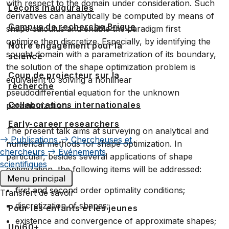
with respect to the domain under consideration. Such
Leçons inaugurales
derivatives can analytically be computed by means of
Campus de recherche Brigue
shape calculus and enable the paradigm first
optimize then discretize. Especially, by identifying the
Notre engagement pour la
sought domain with a parametrization of its boundary,
science
the solution of the shape optimization problem is
Coup de projecteur sur la
equivalent to solving a nonlinear
recherche
pseudodifferential equation for the unknown
Collaborations internationales
parametrization.
Early-career researchers
The present talk aims at surveying on analytical and
Publications
Chercheuses et
numerical methods for shape optimization. In
chercheurs
Événements
particular, besides several applications of shape
scientifiques
optimization, the following items will be addressed:
Menu principal
first and second order optimality conditions;
Transfert de savoir
discretization of shapes;
Pour les enfants et les jeunes
existence and convergence of approximate shapes;
Uni60+