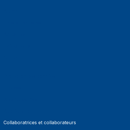
Alumni
Jobs et carrières
Actualités
Événements
Contact
Protection des données
Impressum
Web Guidelines
Accréditation
Collaboratrices et collaborateurs