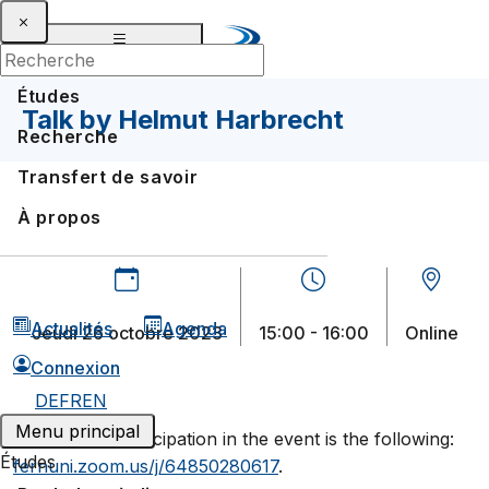
Études
Talk by Helmut Harbrecht
Recherche
Transfert de savoir
À propos
Actualités
Agenda
jeudi 26 octobre 2023
15:00 - 16:00
Online
Connexion
DE
FR
EN
Menu principal
The link for participation in the event is the following:
Études
fernuni.zoom.us/j/64850280617
.