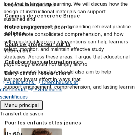
load that is hindering learning. We will discuss how the
Leçons inaugurales
design of instructional materials can support
Campus de recherche Brigue
sustained and
ongoing engagement, how demanding retrieval practice
Notre engagement pour la
science
can promote consolidated comprehension, and how
self-regulated learning interventions can help learners
Coup de projecteur sur la
select, monitor, and maintain effective study
recherche
strategies. Across these areas, I argue that educational
Collaborations internationales
psychology should not simply aim to
reduce mental load but should also aim to help
Early-career researchers
learners invest effort in ways that
Publications
Chercheuses et
support engagement, comprehension, and lasting learni
chercheurs
Événements
scientifiques
Menu principal
Speaker
Transfert de savoir
Pour les enfants et les jeunes
Uni60+