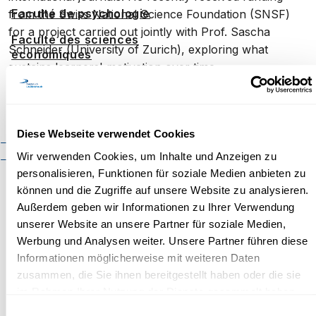
Faculté de psychologie
from the Swiss National Science Foundation (SNSF)
for a project carried out jointly with Prof. Sascha
Faculté des sciences
Schneider (University of Zurich), exploring what
économiques
sustains learners' motivation over time.
Faculté d'histoire
Faculté de mathématiques et
Inscription
informatique
Diese Webseite verwendet Cookies
Organisation
Cadre réglementaire
Prénom
*
Nom
*
Wir verwenden Cookies, um Inhalte und Anzeigen zu
Contact
personalisieren, Funktionen für soziale Medien anbieten zu
können und die Zugriffe auf unsere Website zu analysieren.
Außerdem geben wir Informationen zu Ihrer Verwendung
E-Mail
*
unserer Website an unsere Partner für soziale Medien,
Werbung und Analysen weiter. Unsere Partner führen diese
Informationen möglicherweise mit weiteren Daten
Confirmez votre E-mail
*
zusammen, die Sie ihnen bereitgestellt haben oder die sie
im Rahmen Ihrer Nutzung der Dienste gesammelt haben.
Einwilligungsauswahl