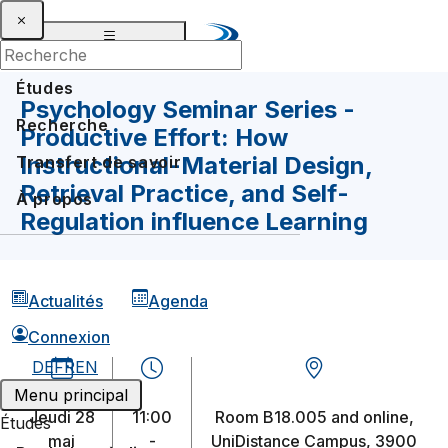
Études
Psychology Seminar Series -
Recherche
Productive Effort: How
Instructional-Material Design,
Transfert de savoir
Retrieval Practice, and Self-
À propos
Regulation influence Learning
Actualités
Agenda
Connexion
DE
FR
EN
Menu principal
jeudi 28
11:00
Room B18.005 and online,
Études
mai
-
UniDistance Campus, 3900