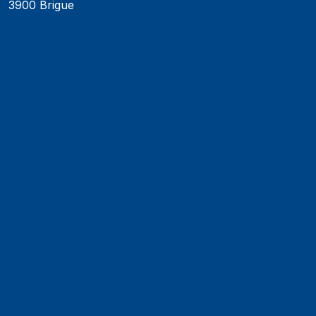
3900 Brigue
Faculté de psychologie
Faculté de droit
Faculté des sciences économiques
Faculté d'histoire
Faculté de mathématiques et informatique
Alumni
Jobs et carrières
Actualités
Événements
Contact