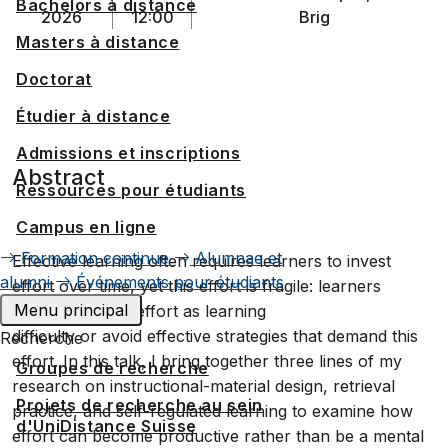
Bachelors à distance
2026
12:00
Brig
Masters à distance
Doctorat
Étudier à distance
Admissions et inscriptions
Abstract
Ressources pour étudiants
Campus en ligne
Formation continue
Alumnae et
Effective learning often requires learners to invest
alumni
Événements pour étudiants
effort over time, yet this effort is fragile: learners
Menu principal
misinterpret the effort as learning
difficulty or avoid effective strategies that demand this
Recherche
effort. In this talk, I bring together three lines of my
Groupes de recherche
research on instructional-material design, retrieval
Projets de recherche au sein
practice, and self-regulated learning to examine how
d'UniDistance Suisse
effort can become productive rather than be a mental