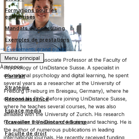
Formations pour les
entreprises
Mandats de consulting
Exemples de prestations
Événements grand public
Menu principal
Tino Endres is Associate Professor at the Faculty of
À propos
Psychology of UniDistance Suisse. A specialist in
educational psychology and digital learning, he spent
Portrait
several years as a researcher at the University of
Stratégie
Freiburg (Freiburg im Breisgau, Germany), where he
obtained his PhD. Before joining UniDistance Suisse,
Reconnaissance
where he teaches several courses, he was also
Espace media
affiliated with the University of Zurich. His research
Travailler à UniDistance Suisse
focuses on the science of learning and teaching. He is
the author of numerous publications in leading
Faculté de droit
international journals. He recently received funding