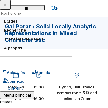
Études
Gal Porat : Solid Locally Analytic
Recherche
Representations in Mixed
Characteristic
Transfert de savoir
À propos
Actualités
Agenda
Connexion
mardi 24
15:00
Hybrid, UniDistance
DE
FR
EN
février
-
campus room 513 and
Menu principal
2026
16:00
online via Zoom
Études