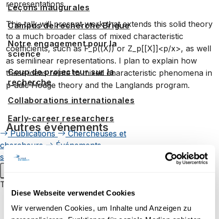
representations.
Leçons inaugurales
This talk will present work that extends this solid theory
Campus de recherche Brigue
to a much broader class of mixed characteristic
Notre engagement pour la
coefficients, such as F_p((X)) or Z_p[[X]]<p/x>, as well
science
as semilinear representations. I plan to explain how
Coup de projecteur sur la
these ideas relate to mixed characteristic phenomena in
recherche
p-adic Hodge theory and the Langlands program.
Collaborations internationales
Early-career researchers
Autres événements
Publications
Chercheuses et
chercheurs
Événements
scientifiques
Menu principal
Transfert de savoir
SÉANCE D'INFORMATION
Diese Webseite verwendet Cookies
Pour les enfants et les jeunes
Wir verwenden Cookies, um Inhalte und Anzeigen zu
Uni60+