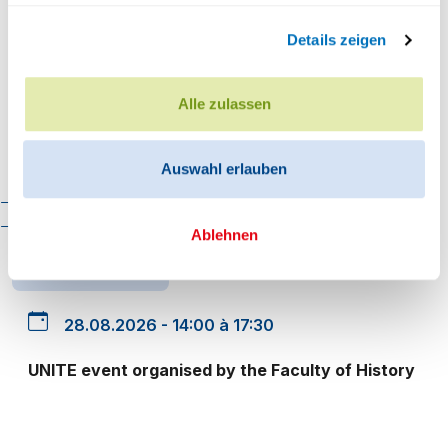
Faculté de psychologie
HISTOIRE
Details zeigen
Faculté des sciences
25.08.2026 - 18:30 à 20:00
économiques
Alle zulassen
Faculté d'histoire
Un Valais colonial? Histoires, héritages et débats
Faculté de mathématiques et
Les Arsenaux, Rue de Lausanne 45, 1950 Sion
Auswahl erlauben
informatique
Organisation
Cadre réglementaire
Contact
Ablehnen
CONFÉRENCE
28.08.2026 - 14:00 à 17:30
UNITE event organised by the Faculty of History