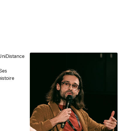
 UniDistance
 Ses
istoire