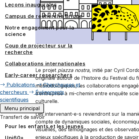
Leçons inaugurales
Campus de recherche Brigue
Notre engagement pour la
science
Coup de projecteur sur la
recherche
Collaborations internationales
Le projet
piazza nostra
, initié par Cyril C
Early-career researchers
originale autour de l’histoire du Festival du
Publications
Chercheuses et
méthodologiques, les collaborations engagée
chercheurs
Événements
d’entreprise à mi-chemin entre enquête scie
scientifiques
culturelle.
Menu principal
Les intervenant-e-s reviendront sur la maniè
Transfert de savoir
compte de dynamiques sociales, économiques
Pour les enfants et les jeunes
visuelles, des témoignages et des observation
enjeux spécifiques à la production de savoi
Uni60+