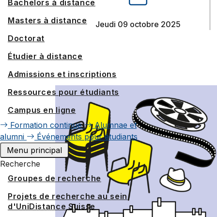
Bachelors à distance
Masters à distance
jeudi 09 octobre 2025
Doctorat
Étudier à distance
Admissions et inscriptions
Ressources pour étudiants
Campus en ligne
Formation continue
Alumnae et
alumni
Événements pour étudiants
Menu principal
Recherche
Groupes de recherche
Projets de recherche au sein
d'UniDistance Suisse