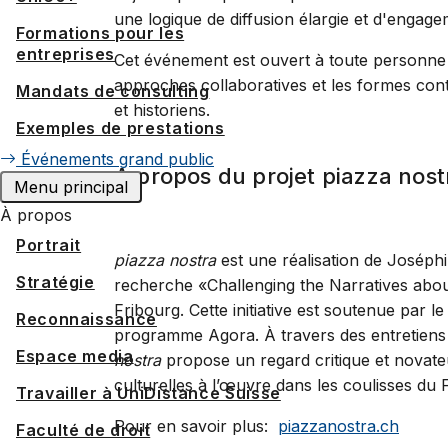
une logique de diffusion élargie et d'engage
Formations pour les
entreprises
Cet événement est ouvert à toute personne in
approches collaboratives et les formes cont
Mandats de consulting
et historiens.
Exemples de prestations
Événements grand public
A propos du projet piazza nost
Menu principal
À propos
Portrait
piazza nostra
est une réalisation de Joséphi
Stratégie
recherche «Challenging the Narratives about
Fribourg. Cette initiative est soutenue par l
Reconnaissance
programme Agora. À travers des entretiens d
Espace media
nostra
propose un regard critique et novateur
culturelles à l’œuvre dans les coulisses du 
Travailler à UniDistance Suisse
Pour en savoir plus:
piazzanostra.ch
Faculté de droit