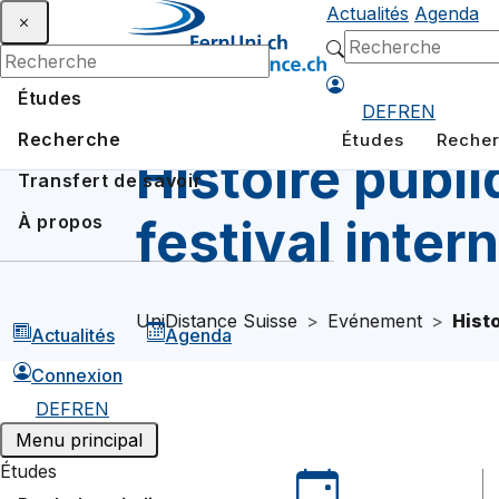
Actualités
Agenda
Études
DE
FR
EN
Recherche
Études
Reche
Histoire publi
Transfert de savoir
festival inter
À propos
UniDistance Suisse
Evénement
Histo
Actualités
Agenda
Connexion
DE
FR
EN
Menu principal
Études