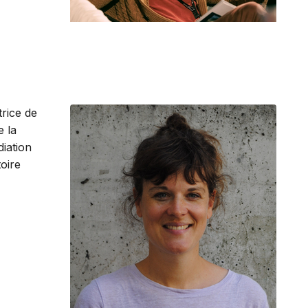
trice de
e la
iation
toire