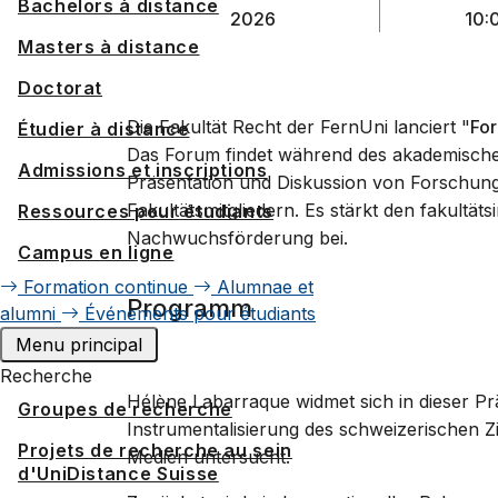
Bachelors à distance
2026
10:
Masters à distance
Doctorat
Die Fakultät Recht der FernUni lanciert "
For
Étudier à distance
Das Forum findet während des akademischen
Admissions et inscriptions
Präsentation und Diskussion von Forschung
Fakultätsmitgliedern. Es stärkt den fakultät
Ressources pour étudiants
Nachwuchsförderung bei.
Campus en ligne
Formation continue
Alumnae et
Programm
alumni
Événements pour étudiants
Menu principal
Recherche
Hélène Labarraque widmet sich in dieser Prä
Groupes de recherche
Instrumentalisierung des schweizerischen 
Projets de recherche au sein
Medien untersucht.
d'UniDistance Suisse