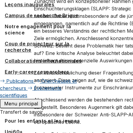
Zunächst wird ein konzeptioneller Rahmen
Leçons inaugurales
Einschüchterungsklagen (SLAPP: Strategic La
Campus de recherche Brigue
werden. Dabei wird insbesondere auf die j
eingegangen, namentlich auf die Richtlinie
Notre engagement pour la
ein besseres Verständnis der rechtlichen M
science
Ziele ermöglichen. Anschliessend konzentrier
Coup de projecteur sur la
Schweiz: Besteht diese Problematik hier tats
recherche
auf? Eine kritische Analyse beleuchtet dabe
hinterfragt deren potenzielle Auswirkungen a
Collaborations internationales
Early-career researchers
Zur Veranschaulichung dieser Fragestellun
analysiert. Diese zeigen auf, wie die schwe
Publications
Chercheuses et
prozessualer Instrumente zur Einschränkung
chercheurs
Événements
scientifiques
Abschliessend werden die bestehenden rec
Menu principal
dargestellt. Besonderes Augenmerk gilt dabei
Transfert de savoir
insbesondere der Schweizer Anti-SLAPP-Al
Pour les enfants et les jeunes
europäischer Ebene.
Uni60+