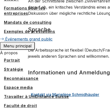
An der Schnittstelle zwischen Zivilverfahren
darauf ab, ein kritisches Verständnis eines 
Formations pour les
entreprises
Diskussion über mögliche rechtliche Lösun
Mandats de consulting
Sprache
Exemples de prestations
Événements grand public
Menu principal
Die Arbeitssprache ist flexibel (Deutsch/F
À propos
jeweils anderen Sprachen sind willkommen.
Portrait
Stratégie
Informationen und Anmeldun
Reconnaissance
Espace media
Kontakt via Marielène Schmidhäusler
Travailler à UniDistance Suisse
Faculté de droit