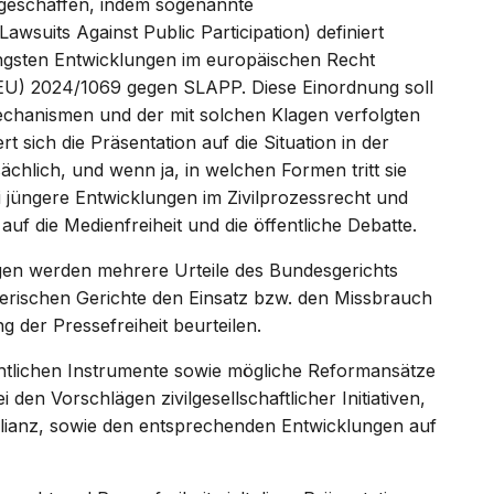
 geschaffen, indem sogenannte
wsuits Against Public Participation) definiert
üngsten Entwicklungen im europäischen Recht
 (EU) 2024/1069 gegen SLAPP. Diese Einordnung soll
echanismen und der mit solchen Klagen verfolgten
t sich die Präsentation auf die Situation in der
ächlich, und wenn ja, in welchen Formen tritt sie
i jüngere Entwicklungen im Zivilprozessrecht und
uf die Medienfreiheit und die öffentliche Debatte.
gen werden mehrere Urteile des Bundesgerichts
izerischen Gerichte den Einsatz bzw. den Missbrauch
 der Pressefreiheit beurteilen.
htlichen Instrumente sowie mögliche Reformansätze
 den Vorschlägen zivilgesellschaftlicher Initiativen,
lianz, sowie den entsprechenden Entwicklungen auf