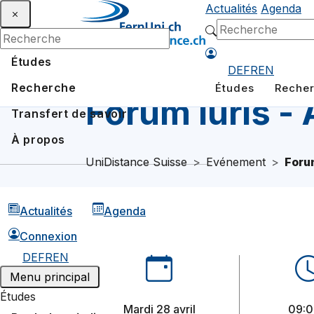
Actualités
Agenda
Études
DE
FR
EN
Recherche
Études
Reche
Forum Iuris - 
Transfert de savoir
À propos
UniDistance Suisse
Evénement
Forum
Actualités
Agenda
Connexion
DE
FR
EN
Menu principal
Études
mardi 28 avril
09:00 -