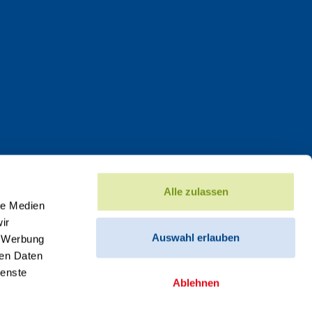
Alle zulassen
le Medien
ir
Auswahl erlauben
, Werbung
ren Daten
ienste
Ablehnen