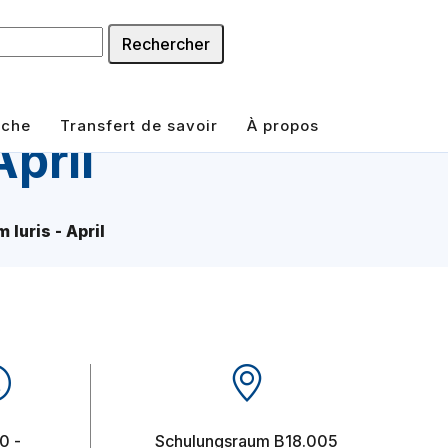
Rechercher
rche
Transfert de savoir
À propos
April
 Iuris - April
Schulungsraum B18.005