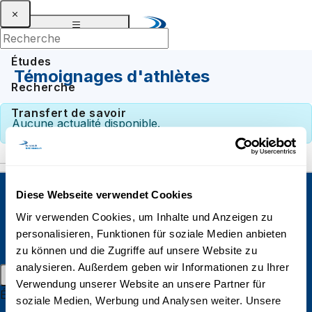
Études
Témoignages d'athlètes
Recherche
Transfert de savoir
Aucune actualité disponible.
À propos
Diese Webseite verwendet Cookies
Actualités
Agenda
UniDistance Suisse
Wir verwenden Cookies, um Inhalte und Anzeigen zu
Schinerstrasse 18
personalisieren, Funktionen für soziale Medien anbieten
Connexion
3900 Brigue
zu können und die Zugriffe auf unsere Website zu
DE
FR
EN
analysieren. Außerdem geben wir Informationen zu Ihrer
Menu principal
Faculté de psychologie
Verwendung unserer Website an unsere Partner für
Études
soziale Medien, Werbung und Analysen weiter. Unsere
Faculté de droit