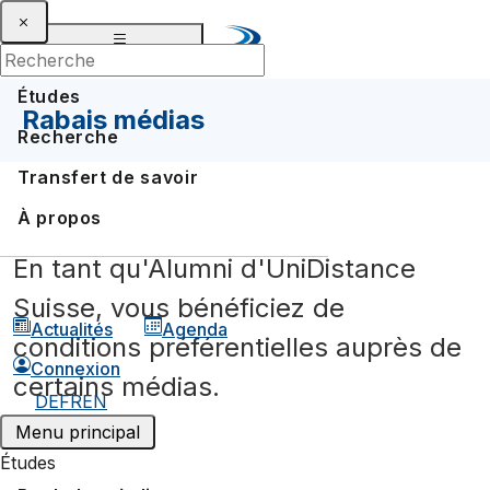
Études
Rabais médias
Recherche
Transfert de savoir
Tandems linguistiques
À propos
Projet Neptun
En tant qu'Alumni d'UniDistance
Rabais médias
Suisse, vous bénéficiez de
Actualités
Agenda
Rabais loisirs
conditions préférentielles auprès de
Connexion
certains médias.
DE
FR
EN
Menu principal
Études