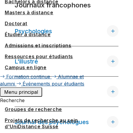
Bachelors à distance
Journaux francophones
Masters à distance
Doctorat
Psychologies
Étudier à distance
Admissions et inscriptions
Ressources pour étudiants
L'illustré
Campus en ligne
Formation continue
Alumnae et
alumni
Événements pour étudiants
Le Temps
Menu principal
Recherche
Groupes de recherche
Projets de recherche au sein
Journal des psychologues
d'UniDistance Suisse