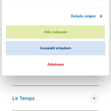
Cette offre est valable
jusqu'au 31 décembre
2026.
Details zeigen
Si cette offre vous intéresse, veuillez
nous
contacter
en précisant votre nom, prénom,
Alle zulassen
adresse, numéro de téléphone, et adresse e-
mail.
Auswahl erlauben
Ablehnen
L'illustré
Le Temps