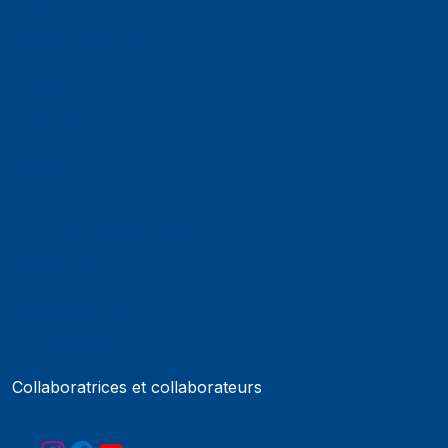
Alumni
Jobs et carrières
Actualités
Événements
Contact
Protection des données
Impressum
Web Guidelines
Accréditation
Collaboratrices et collaborateurs