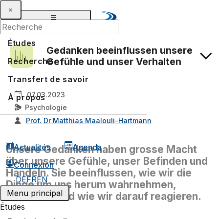
Études
Gedanken beeinflussen unsere
Gefühle und unser Verhalten
Recherche
Transfert de savoir
07.03.2023
À propos
Psychologie
Prof. Dr Matthias Maalouli-Hartmann
Actualités
Agenda
Unsere Gedanken haben grosse Macht
über unsere Gefühle, unser Befinden und
Connexion
Handeln. Sie beeinflussen, wie wir die
DE
FR
EN
Dinge um uns herum wahrnehmen,
Menu principal
bewerten und wie wir darauf reagieren.
Études