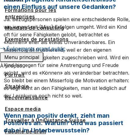
einen Einfluss auf unsere Gedanken?
Formations pour les
entreprises
Ja. Bezugspersonen spielen eine entscheidende Rolle,
wie jemand mit (Miss) Erfolgen umgeht. Wird ein Kind
Mandats de consulting
oft für seine Fähigkeiten gelobt, betrachtet es
Exemples de prestations
«Können» eher als etwas Unveränderbares. Ein
Événements grand public
Misserfolg ist frustrierend, weil er den eigenen
Menu principal
mangelnden Fähigkeiten zugeschrieben wird. Wird ein
Kind hingegen für seine Anstrengung und Freude
À propos
gelobt, wird es «Können» als veränderbar betrachten.
Portrait
So bleibt bei einem Misserfolg die Motivation erhalten:
Stratégie
es liegt nicht an den Fähigkeiten, man ist lediglich auf
der Lernkurve noch nicht so weit.
Reconnaissance
Espace media
Wenn man positiv denkt, zieht man
Travailler à UniDistance Suisse
Positives an. Warum? Und was passiert
dabei im Unterbewusstsein?
Faculté de droit