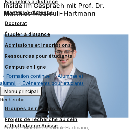
Bachelors à distance
Inside im Gespräch mit Prof. Dr.
Matthias Maalouli-Hartmann
Masters à distance
Doctorat
Étudier à distance
Admissions et inscriptions
Ressources pour étudiants
Campus en ligne
Formation continue
Alumnae et
alumni
Événements pour étudiants
Menu principal
Recherche
Groupes de recherche
Projets de recherche au sein
d'UniDistance Suisse
Prof. Dr. Matthias Maalouli-Hartmann,