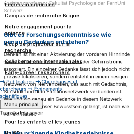
Assistenzprofessor Fakultät Psychologie der FernUni
Leçons inaugurales
Schweiz
Campus de recherche Brigue
Notre engagement pour la
science
Gibt es Forschungserkenntnisse wie
genau Gedanken entstehen?
Coup de projecteur sur la
recherche
Denken ist mit einer Aktivierung der vorderen Hirnrinde
Collaborations internationales
sowie mit bestimmten Frequenzen der Gehirnströme
assoziiert. Ein einzelner Gedanke lässt sich jedoch nicht
Early-career researchers
präzise lokalisieren, sondern entsteht in einem riesigen
Publications
Chercheuses et
Netzwerk von Nervenzellen, das auch mit Gedächtnis,
chercheurs
Événements
Sensorik und dem Emotionsnetzwerk verbunden ist.
scientifiques
Wie und wo genau ein Gedanke in diesem Netzwerk
Menu principal
entsteht und in unser Bewusstsein gelangt, ist nach wie
Transfert de savoir
vor ein Rätsel.
Pour les enfants et les jeunes
Uni60+
Haben prägende Kindheitserlebnisse