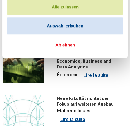
Alle zulassen
Klimawandel und
nachhaltiges
Konsumverhalten
Auswahl erlauben
Économie
Lire la suite
Ablehnen
Master of Science in
Economics, Business and
Data Analytics
Économie
Lire la suite
Neue Fakultät richtet den
Fokus auf weiteren Ausbau
Mathématiques
Lire la suite