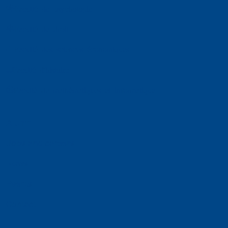
Faculté de psychologie
Faculté de droit
Faculté des sciences économiques
Faculté d'histoire
Faculté de mathématiques et informatique
Alumni
Jobs and careers
News
Events
Contact