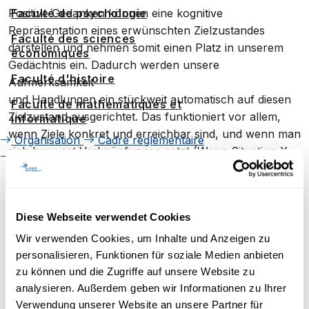
Faculté de psychologie
Positive Gedanken können eine kognitive
Repräsentation eines erwünschten Zielzustandes
Faculté des sciences
darstellen und nehmen somit einen Platz in unserem
économiques
Gedächtnis ein. Dadurch werden unsere
Faculté d'histoire
Aufmerksamkeit
und Handlungen ein stückweit automatisch auf diesen
Faculté de mathématiques et
Zielzustand ausgerichtet. Das funktioniert vor allem,
informatique
wenn Ziele konkret und erreichbar sind, und wenn man
Organisation
Cadre réglementaire
sich bewusst Verknüpfungen setzt (Wenn Situation X
Contact
eintritt, werde ich . . .). Lediglich das Schwelgen in
positiven Gedanken bringt uns nicht weit, abgesehen
von einem kurzfristigen Motivationsund
Diese Webseite verwendet Cookies
Stimmungsschub.
Wir verwenden Cookies, um Inhalte und Anzeigen zu
personalisieren, Funktionen für soziale Medien anbieten
zu können und die Zugriffe auf unsere Website zu
Erfahren Sie mehr über die
analysieren. Außerdem geben wir Informationen zu Ihrer
Forschung in Psychologie
Verwendung unserer Website an unsere Partner für