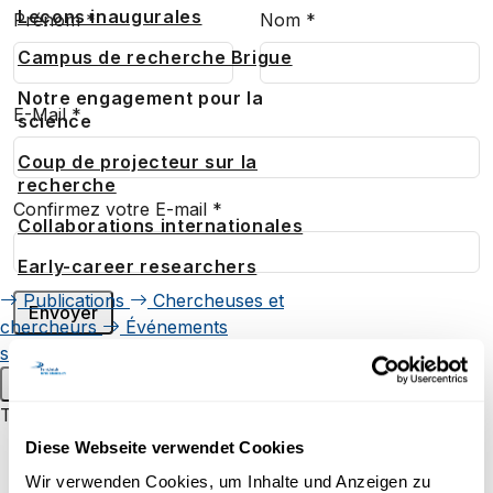
Leçons inaugurales
Prénom
*
Nom
*
Campus de recherche Brigue
Notre engagement pour la
E-Mail
*
science
Coup de projecteur sur la
recherche
Confirmez votre E-mail
*
Collaborations internationales
Early-career researchers
Publications
Chercheuses et
chercheurs
Événements
scientifiques
Menu principal
Transfert de savoir
Pour les enfants et les jeunes
Diese Webseite verwendet Cookies
CONFÉRENCE
Wir verwenden Cookies, um Inhalte und Anzeigen zu
Uni60+