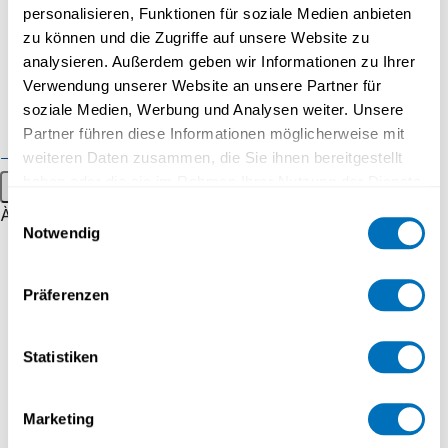
personalisieren, Funktionen für soziale Medien anbieten
08.09.2026 - 09:00 à 10:00
Formations pour les
zu können und die Zugriffe auf unsere Website zu
entreprises
analysieren. Außerdem geben wir Informationen zu Ihrer
Forum Iuris - September
Verwendung unserer Website an unsere Partner für
Mandats de consulting
soziale Medien, Werbung und Analysen weiter. Unsere
Schulungsraum B18.005 und online
Exemples de prestations
Partner führen diese Informationen möglicherweise mit
Événements grand public
weiteren Daten zusammen, die Sie ihnen bereitgestellt
haben oder die sie im Rahmen Ihrer Nutzung der Dienste
Menu principal
gesammelt haben.
Einwilligungsauswahl
À propos
CONFÉRENCE
Notwendig
Portrait
Datenschutzerklärung
13.10.2026 - 09:00 à 10:00
Stratégie
Präferenzen
Reconnaissance
Forum Iuris - Oktober
Espace media
Statistiken
Schulungsraum B18.005 und online
Travailler à UniDistance Suisse
Marketing
Faculté de droit