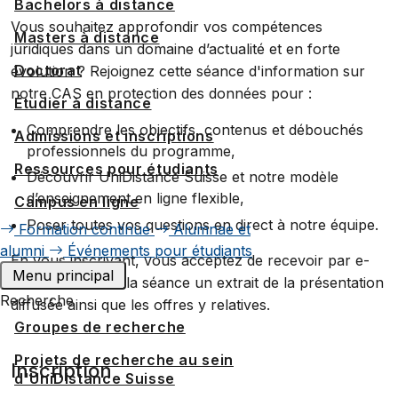
Bachelors à distance
Vous souhaitez approfondir vos compétences
Masters à distance
juridiques dans un domaine d’actualité et en forte
Doctorat
évolution ? Rejoignez cette séance d'information sur
notre CAS en protection des données pour :
Étudier à distance
Comprendre les objectifs, contenus et débouchés
Admissions et inscriptions
professionnels du programme,
Ressources pour étudiants
Découvrir UniDistance Suisse et notre modèle
d’enseignement en ligne flexible,
Campus en ligne
Poser toutes vos questions en direct à notre équipe.
Formation continue
Alumnae et
alumni
Événements pour étudiants
En vous inscrivant, vous acceptez de recevoir par e-
Menu principal
mail à la suite de la séance un extrait de la présentation
Recherche
diffusée ainsi que les offres y relatives.
Groupes de recherche
Projets de recherche au sein
Inscription
d'UniDistance Suisse