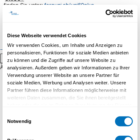
finden Sie unter:
fernuni.ch/uni60plus
Formations pour les
entreprises
REFERENTIN
Mandats de consulting
Diese Webseite verwendet Cookies
Exemples de prestations
Wir verwenden Cookies, um Inhalte und Anzeigen zu
Événements grand public
personalisieren, Funktionen für soziale Medien anbieten
Menu principal
zu können und die Zugriffe auf unsere Website zu
À propos
analysieren. Außerdem geben wir Informationen zu Ihrer
Verwendung unserer Website an unsere Partner für
Portrait
soziale Medien, Werbung und Analysen weiter. Unsere
Stratégie
Partner führen diese Informationen möglicherweise mit
weiteren Daten zusammen, die Sie ihnen bereitgestellt
Reconnaissance
haben oder die sie im Rahmen Ihrer Nutzung der Dienste
Espace media
gesammelt haben.
Einwilligungsauswahl
Notwendig
Travailler à UniDistance Suisse
Datenschutzerklärung
PD Dr. Myriam V. Thoma ist leitende Lehr- und
Faculté de droit