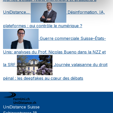
UniDistance…
Désinformation, IA,
plateformes : qui contrôle le numérique ?
Guerre commerciale Suisse–États-
Unis: analyses du Prof. Nicolas Bueno dans la NZZ et
la SRF
Journée valaisanne du droit
pénal : les deepfakes au cœur des débats
UniDistance Suisse
Schinerstrasse 18