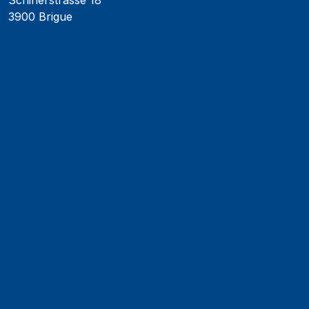
3900 Brigue
Faculté de psychologie
Faculté de droit
Faculté des sciences économiques
Faculté d'histoire
Faculté de mathématiques et informatique
Alumni
Jobs et carrières
Actualités
Événements
Contact