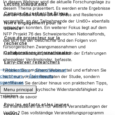
In diesem Webinar wird die aktuelle Forschungslage zu
Leçons inaugurales
diesem Thema präsentiert. Es werden erste Ergebnisse
Campus de recherche Brigue
aus der Studie «Swiss Silver Stress and Resilience»
vorgestellt, an der Teilnehmende der Uni60+ ebenfalls
Notre engagement pour la
mitmachen konnten. Ein weiterer Fokus liegt auf dem
science
NFP Projekt 76 des Schweizerischen Nationalfonds,
Coup de projecteur sur la
das sich mit der Geschichte und den Folgen von
recherche
fürsorgerischen Zwangsmassnahmen und
Collaborations internationales
Fremdplatzierungen, einschliesslich der Erfahrungen
ehemaliger Verdingkinder, befasste.
Early-career researchers
Nehmen Sie an diesem Webinar teil und erfahren Sie
Publications
Chercheuses et
chercheurs
Événements
nicht nur von den Resultaten der Studie, sondern
scientifiques
profitieren Sie darüber hinaus von praktischen Tipps,
um Ihre eigene psychische Widerstandsfähigkeit zu
Menu principal
stärken.
Transfert de savoir
Pour les enfants et les jeunes
Sie interessieren sich für weitere Veranstaltungen der
Uni60+? Das vollständige Veranstaltungsprogramm
Uni60+