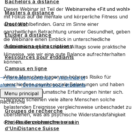
Bachelors à distance
Dieses Webinar ist Teil der
Webinarreihe «Fit und wohl»
Masters à distance
mit Fokus auf die mentale und körperliche Fitness und
Doctorat
unser Wohlbefinden. Ganz im Sinne einer
ganzheitlichen Betrachtung unserer Gesundheit, geben
Étudier à distance
die Webinare einen Einblick in unterschiedliche
Admissions et inscriptions
Gesundheitsaspekte unseres Alltags sowie praktische
Hinweise, wie wir eine gute Balance aufrechterhalten
Ressources pour étudiants
können.
Campus en ligne
Ältere Menschen tragen ein höheres Risiko für
Formation continue
Alumnae et
verschiedene psychosoziale Belastungen und haben
alumni
Événements pour étudiants
oft zahlreiche traumatische Erfahrungen hinter sich.
Menu principal
Dennoch scheinen viele ältere Menschen solche
Recherche
belastenden Ereignisse vergleichsweise unbeschadet zu
Groupes de recherche
überstehen, was als psychische Widerstandsfähigkeit
oder Resilienz bezeichnet wird.
Projets de recherche au sein
d'UniDistance Suisse