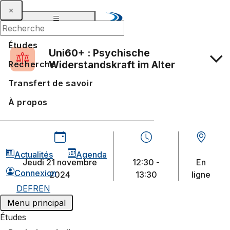
Études
Uni60+ : Psychische
Widerstandskraft im Alter
Recherche
Transfert de savoir
À propos
Actualités
Agenda
jeudi 21 novembre
12:30 -
En
Connexion
2024
13:30
ligne
DE
FR
EN
Menu principal
Études