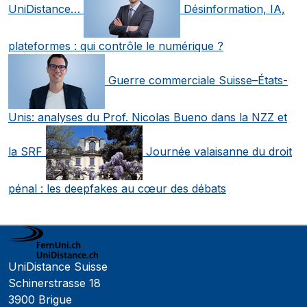
UniDistance…
Désinformation, IA,
plateformes : qui contrôle le numérique ?
Guerre commerciale Suisse–États-
Unis: analyses du Prof. Nicolas Bueno dans la NZZ et
la SRF
Journée valaisanne du droit
pénal : les deepfakes au cœur des débats
UniDistance Suisse
Schinerstrasse 18
3900 Brigue