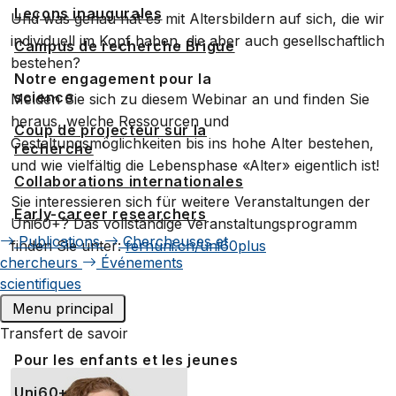
Leçons inaugurales
Und was genau hat es mit Altersbildern auf sich, die wir
individuell im Kopf haben, die aber auch gesellschaftlich
Campus de recherche Brigue
bestehen?
Notre engagement pour la
science
Melden Sie sich zu diesem Webinar an und finden Sie
heraus, welche Ressourcen und
Coup de projecteur sur la
Gestaltungsmöglichkeiten bis ins hohe Alter bestehen,
recherche
und wie vielfältig die Lebensphase «Alter» eigentlich ist!
Collaborations internationales
Sie interessieren sich für weitere Veranstaltungen der
Early-career researchers
Uni60+? Das vollständige Veranstaltungsprogramm
Publications
Chercheuses et
finden Sie unter:
fernuni.ch/uni60plus
chercheurs
Événements
scientifiques
Referentin
Menu principal
Transfert de savoir
Pour les enfants et les jeunes
Uni60+