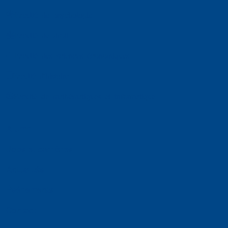
Faculté de psychologie
Faculté de droit
Faculté des sciences économiques
Faculté d'histoire
Faculté de mathématiques et informatique
Alumni
Jobs et carrières
Actualités
Événements
Contact