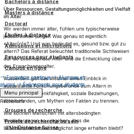
Bachelors à distance
Über Ressourcen, Gestaltungsmöglichkeiten und Vielfalt
Masters à distance
im Alter
Doctorat
Wir werden immer älter, fühlen uns typischerweise
Étudier à distance
jedoch immer jünger. Was genau ist eigentlich
«Alter(n)»? Und was bedeutet es, gesund bzw. gut zu
Admissions et inscriptions
altern? Das Referat beleuchtet traditionelle Sichtweisen
Ressources pour étudiants
auf die Lebensphase Alter und die Entwicklung über
das Erwachsenenalter.
Campus en ligne
Formation continue
Alumnae et
Ausserdem gibt das Webinar einen Einblick in
alumni
Événements pour étudiants
ausgewählte Forschungsbefunde zum Altern in
Menu principal
Bereichen wie Denkfähigkeit, soziale Beziehungen,
Wohlbefinden, um Mythen von Fakten zu trennen.
Recherche
Groupes de recherche
Wie können Menschen mit altersbedingten
Veränderungen so umgehen, dass die
Projets de recherche au sein
d'UniDistance Suisse
Lebenszufriedenheit möglichst lange erhalten bleibt?