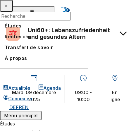
Études
Uni60+: Lebenszufriedenheit
und gesundes Altern
Recherche
Transfert de savoir
À propos
Actualités
Agenda
mardi 09 décembre
09:00 -
En
Connexion
2025
10:00
ligne
DE
FR
EN
Menu principal
Études