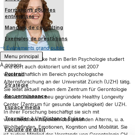
Formations pour les
entreprises
Mandats de consulting
Exemples de prestations
Événements grand public
Menu principal
Dr. Christina Röcke hat in Berlin Psychologie studiert
À propos
und dort auch doktoriert und ist seit 2007
Portrait
wissenschaftlich im Bereich psychologische
Alternsforschung an der Universität Zürich (UZH) tätig.
Stratégie
Sie leitet aktuell neben dem Zentrum für Gerontologie
Reconnaissance
das vor 2 Jahren neu gegründete Healthy Longevity
Center (Zentrum für gesunde Langlebigkeit) der UZH.
Espace media
In ihrer Forschung beschäftigt sie sich mit
Travailler à UniDistance Suisse
verschiedenen Aspekten des gesunden Alterns, u. a.
Wohlbefinden, Emotionen, Kognition und Mobilität. Sie
Faculté de droit
ist zudem Mitglied des Vorstands von Gerontologie CH