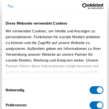
Faculté de psychologie
und in der universitären wie auch ausseruniversitären
Lehre und Weiterbildung aktiv.
Faculté des sciences
économiques
Diese Webseite verwendet Cookies
Faculté d'histoire
Inscription
Wir verwenden Cookies, um Inhalte und Anzeigen zu
Faculté de mathématiques et
personalisieren, Funktionen für soziale Medien anbieten
Prénom
*
Nom
*
informatique
zu können und die Zugriffe auf unsere Website zu
analysieren. Außerdem geben wir Informationen zu Ihrer
Organisation
Cadre réglementaire
Verwendung unserer Website an unsere Partner für
Contact
soziale Medien, Werbung und Analysen weiter. Unsere
E-Mail
*
Partner führen diese Informationen möglicherweise mit
weiteren Daten zusammen, die Sie ihnen bereitgestellt
haben oder die sie im Rahmen Ihrer Nutzung der Dienste
Confirmez votre E-mail
*
gesammelt haben.
Einwilligungsauswahl
Notwendig
Datenschutzerklärung
Anrede
*
Präferenzen