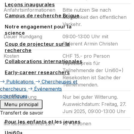
Leçons inaugurales
Anfahrtsinformationen
Bitte nutzen Sie nach
Campus de recherche Brigue
Möglichkeit den öffentlichen
Verkehr.
Notre engagement pour la
science
Dauer Rundgang
09:00-13:00 Uhr mit
Referent Armin Christen
Coup de projecteur sur la
recherche
Kosten
CHF 15.- pro Person
Collaborations internationales
(Spezialpreis für
Teilnehmende der Uni60+)
Early-career researchers
Reisekosten ist Sache der
Publications
Chercheuses et
Teilnehmenden.
chercheurs
Événements
scientifiques
Durchführung
Nur bei guter Witterung.
Ausweichdatum: Freitag, 27.
Menu principal
Juni 2025, 09:00-13:00 Uhr
Transfert de savoir
Pour les enfants et les jeunes
Mindestteilnehmerzahl
10 Personen
Uni60+