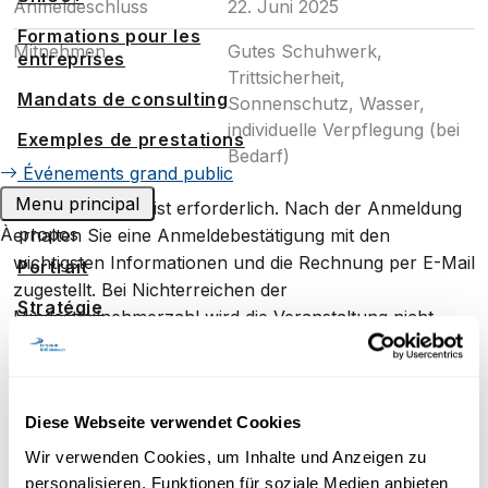
Anmeldeschluss
22. Juni 2025
Formations pour les
Mitnehmen
Gutes Schuhwerk,
entreprises
Trittsicherheit,
Mandats de consulting
Sonnenschutz, Wasser,
individuelle Verpflegung (bei
Exemples de prestations
Bedarf)
Événements grand public
Menu principal
Eine Anmeldung ist erforderlich. Nach der Anmeldung
À propos
erhalten Sie eine Anmeldebestätigung mit den
wichtigsten Informationen und die Rechnung per E-Mail
Portrait
zugestellt. Bei Nichterreichen der
Stratégie
Mindestteilnehmerzahl wird die Veranstaltung nicht
durchgeführt und Sie erhalten die vollen Kosten
Reconnaissance
zurückerstattet.
Espace media
**Einstiegsbild: Schutzgebiet Naturpark Pfyn-Finges,
Diese Webseite verwendet Cookies
Travailler à UniDistance Suisse
Christian Pfammatter
Wir verwenden Cookies, um Inhalte und Anzeigen zu
Faculté de droit
personalisieren, Funktionen für soziale Medien anbieten