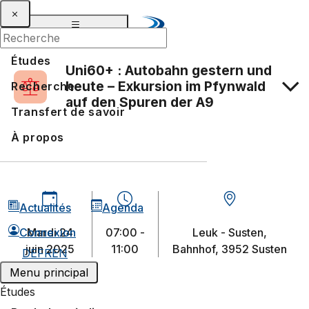
Études
Uni60+ : Autobahn gestern und
heute – Exkursion im Pfynwald
Recherche
auf den Spuren der A9
Transfert de savoir
À propos
Actualités
Agenda
mardi 24
07:00 -
Leuk - Susten,
Connexion
juin 2025
11:00
Bahnhof, 3952 Susten
DE
FR
EN
Menu principal
Études