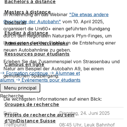
Bachelors à distance
Masters à distance
In Anlehnung an das Webinar
"Die etwas andere
Geschichte der Autobahn"
vom 10. April 2025,
Doctorat
organisiert die Uni60+ einen geführten Rundgang
Étudier à distance
durch den Regionalen Naturpark Pfyn-Finges, um
Ihnen einen direkten Einblick in die Entstehung einer
Admissions et inscriptions
neuen Autobahnlinie zu geben.
Ressources pour étudiants
Erleben Sie das Zusammenspiel von Strassenbau und
Campus en ligne
Natur am Beispiel der Autobahn A9, bei einem
Formation continue
Alumnae et
gemütlichen Spaziergang.
alumni
Événements pour étudiants
Menu principal
Recherche
Die wichtigsten Informationen auf einen Blick:
Groupes de recherche
Datum
Dienstag, 24. Juni 2025
Projets de recherche au sein
d'UniDistance Suisse
Treffpunkt
08:45 Uhr, Leuk Bahnhof