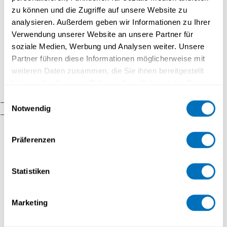
Faculté de psychologie
zu können und die Zugriffe auf unsere Website zu
analysieren. Außerdem geben wir Informationen zu Ihrer
Faculté des sciences
Verwendung unserer Website an unsere Partner für
économiques
soziale Medien, Werbung und Analysen weiter. Unsere
Faculté d'histoire
Partner führen diese Informationen möglicherweise mit
weiteren Daten zusammen, die Sie ihnen bereitgestellt
Faculté de mathématiques et
haben oder die sie im Rahmen Ihrer Nutzung der Dienste
informatique
gesammelt haben.
Einwilligungsauswahl
Organisation
Cadre réglementaire
Notwendig
Contact
Datenschutzerklärung
Präferenzen
Statistiken
REFERENT
Armin Christen ist Kulturvermittler,
Marketing
Erwachsenenbildner und Projektleiter
Umweltbildung. Seit 2011 ist er Projektleiter für