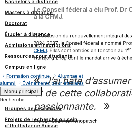
Bachelors à distance
Le Conseil fédéral a élu Prof. D
Masters à distance
à la CFMJ.
Doctorat
Étudier à distance
À l'occasion du renouvellement intégral des
2024-2027, le Conseil fédéral a nommé Prof
Admissions et inscriptions
er
CFMJ
. Elles sont entrées en fonction au 1
Ressources pour étudiants
Hansjörg Znoj, dont le mandat arrive à éch
Campus en ligne
Formation continue
Alumnae et
J’ai hâte d’assumer
alumni
Événements pour étudiants
et de cette collaborat
Menu principal
Recherche
passionnante.
Groupes de recherche
Projets de recherche au sein
Prof. Dr Cathrine Konopatsch
d'UniDistance Suisse