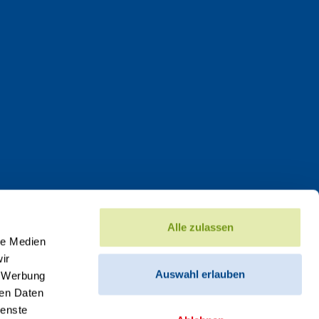
Alle zulassen
le Medien
ir
Auswahl erlauben
, Werbung
ren Daten
ienste