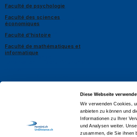
Faculté de psychologie
Alumni
Faculté des sciences
Jobs et carrières
économiques
Actualités
Faculté d'histoire
Événements
Faculté de mathématiques et
informatique
Contact
Organisation
Cadre réglementaire
Contact
Protection des données
Impressum
Diese Webseite verwende
Web Guidelines
Wir verwenden Cookies, um
anbieten zu können und di
Accréditation
Informationen zu Ihrer Ve
Collaboratrices et collaborateurs
und Analysen weiter. Unse
zusammen, die Sie ihnen b