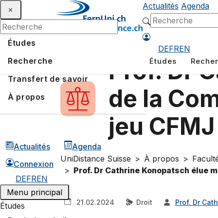
Actualités
Agenda
Études
DE
FR
EN
Recherche
Études
Reche
Prof. Dr 
Transfert de savoir
de la Co
À propos
jeu CFMJ
Actualités
Agenda
UniDistance Suisse
À propos
Faculté
Connexion
Prof. Dr Cathrine Konopatsch élue 
DE
FR
EN
Menu principal
21.02.2024
Droit
Prof. Dr Cat
Études