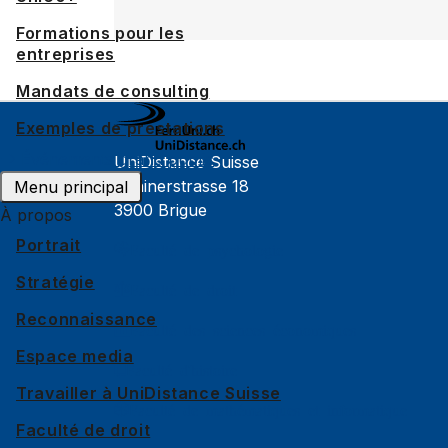
Formations pour les
entreprises
Mandats de consulting
Exemples de prestations
Événements grand public
UniDistance Suisse
Schinerstrasse 18
Menu principal
3900 Brigue
À propos
Portrait
Faculté de psychologie
Stratégie
Faculté de droit
Reconnaissance
Faculté des sciences économiques
Espace media
Faculté d'histoire
Travailler à UniDistance Suisse
Faculté de mathématiques et informatique
Faculté de droit