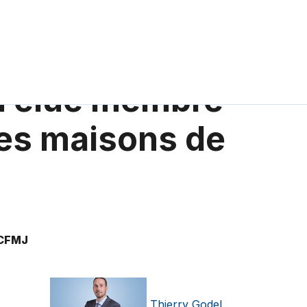
ch élue membre
des maisons de
 CFMJ
Thierry Godel