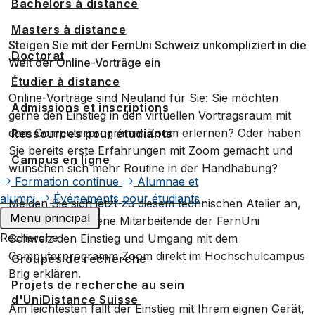
Bachelors à distance
Masters à distance
Steigen Sie mit der FernUni Schweiz unkompliziert in die
Doctorat
Welt der Online-Vorträge ein
Étudier à distance
Online-Vorträge sind Neuland für Sie: Sie möchten
Admissions et inscriptions
gerne den Einstieg in den virtuellen Vortragsraum mit
dem Computerprogramm Zoom erlernen? Oder haben
Ressources pour étudiants
Sie bereits erste Erfahrungen mit Zoom gemacht und
Campus en ligne
wünschen sich mehr Routine in der Handhabung?
Formation continue
Alumnae et
alumni
Événements pour étudiants
Melden Sie sich jetzt zu diesem technischen Atelier an,
Menu principal
wo Ihnen erfahrene Mitarbeitende der FernUni
Recherche
Schweiz den Einstieg und Umgang mit dem
Computerprogramm Zoom direkt im Hochschulcampus
Groupes de recherche
Brig erklären.
Projets de recherche au sein
d'UniDistance Suisse
Am leichtesten fällt der Einstieg mit Ihrem eignen Gerät,