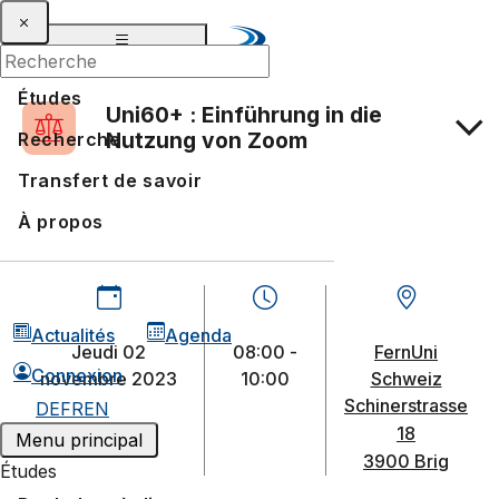
Études
Uni60+ : Einführung in die
Nutzung von Zoom
Recherche
Transfert de savoir
À propos
Actualités
Agenda
jeudi 02
08:00 -
FernUni
Connexion
novembre 2023
10:00
Schweiz
Schinerstrasse
DE
FR
EN
18
Menu principal
3900 Brig
Études