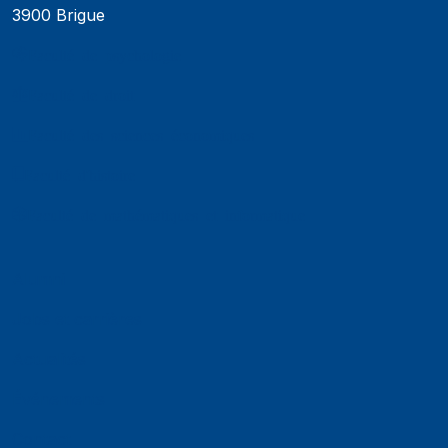
3900 Brigue
Faculté de psychologie
Faculté de droit
Faculté des sciences économiques
Faculté d'histoire
Faculté de mathématiques et informatique
Alumni
Jobs et carrières
Actualités
Événements
Contact