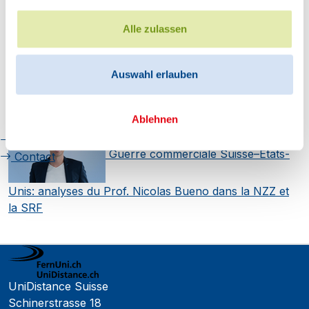
Deepfakes et droit pénal : une
Faculté de psychologie
Alle zulassen
Faculté des sciences
journée d’étude réunit chercheurs et praticiens à
économiques
Auswahl erlauben
Faculté d'histoire
UniDistance…
Désinformation, IA,
Faculté de mathématiques et
informatique
plateformes : qui contrôle le numérique ?
Ablehnen
Organisation
Cadre réglementaire
Guerre commerciale Suisse–États-
Contact
Unis: analyses du Prof. Nicolas Bueno dans la NZZ et
la SRF
UniDistance Suisse
Schinerstrasse 18