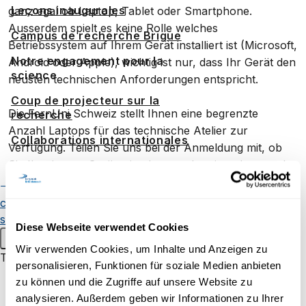
Leçons inaugurales
ganz egal ob Laptop, Tablet oder Smartphone.
Ausserdem spielt es keine Rolle welches
Campus de recherche Brigue
Betriebssystem auf Ihrem Gerät installiert ist (Microsoft,
Notre engagement pour la
Android oder Apple), wichtig ist nur, dass Ihr Gerät den
science
neusten technischen Anforderungen entspricht.
Coup de projecteur sur la
Die FernUni Schweiz stellt Ihnen eine begrenzte
recherche
Anzahl Laptops für das technische Atelier zur
Collaborations internationales
Verfügung. Teilen Sie uns bei der Anmeldung mit, ob
Sie Ihr eigenes Gerät mitnehmen oder einen Laptop der
Early-career researchers
FernUni Schweiz benötigen.
Publications
Chercheuses et
chercheurs
Événements
Werden Sie Expertin oder Experte für Zoom und
scientifiques
Diese Webseite verwendet Cookies
öffnen Sie das Tor zu den Online-Vorträgen Ihrer Wahl.
Menu principal
Wir freuen uns darauf, Ihnen den virtuellen Einstieg
Wir verwenden Cookies, um Inhalte und Anzeigen zu
Transfert de savoir
personalisieren, Funktionen für soziale Medien anbieten
näher zu bringen.
Pour les enfants et les jeunes
zu können und die Zugriffe auf unsere Website zu
analysieren. Außerdem geben wir Informationen zu Ihrer
Bitte beachten Sie
: Das technische Atelier findet von
Uni60+