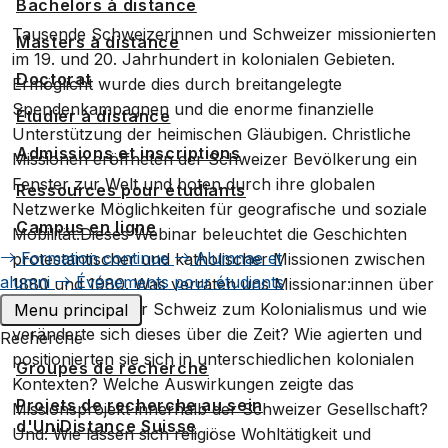
Bachelors à distance
Tausende Schweizerinnen und Schweizer missionierten
Masters à distance
im 19. und 20. Jahrhundert in kolonialen Gebieten.
Doctorat
Ermöglicht wurde dies durch breitangelegte
Spendenkampagnen und die enorme finanzielle
Étudier à distance
Unterstützung der heimischen Gläubigen. Christliche
Admissions et inscriptions
Missionen eröffneten der Schweizer Bevölkerung ein
Fenster zur Welt und boten durch ihre globalen
Ressources pour étudiants
Netzwerke Möglichkeiten für geografische und soziale
Campus en ligne
Mobilität.Dieses Webinar beleuchtet die Geschichten
Formation continue
Alumnae et
protestantischer und katholischer Missionen zwischen
alumni
Événements pour étudiants
1880 und 1980. Was verraten uns Missionar:innen über
das Verhältnis der Schweiz zum Kolonialismus und wie
Menu principal
veränderte sich dieses über die Zeit? Wie agierten und
Recherche
positionierten sie sich in unterschiedlichen kolonialen
Groupes de recherche
Kontexten? Welche Auswirkungen zeigte das
Projets de recherche au sein
Missionsprojekt innerhalb der Schweizer Gesellschaft?
d'UniDistance Suisse
Und: Wie lassen sich religiöse Wohltätigkeit und