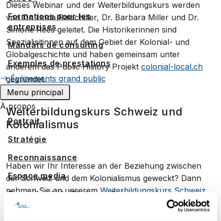
Dieses Webinar und der Weiterbildungskurs werden
Formations pour les
von Dr. Linda Ratschiller, Dr. Barbara Miller und Dr.
entreprises
Simone Rees geleitet. Die Historikerinnen sind
Spezialisitinnen auf dem Gebiet der Kolonial- und
Mandats de consulting
Globalgeschichte und haben gemeinsam unter
Exemples de prestations
anderem das Public History Projekt
colonial-local.ch
Événements grand public
gegründet.
Menu principal
À propos
Weiterbildungskurs Schweiz und
Portrait
Kolonialismus
Stratégie
Reconnaissance
Haben wir Ihr Interesse an der Beziehung zwischen
Espace media
der Schweiz und dem Kolonialismus geweckt? Dann
nehmen Sie an unserem
Weiterbildungskurs Schweiz
Travailler à UniDistance Suisse
und Kolonialismus
teil. Das Ziel des
Faculté de droit
Weiterbildungskurses ist es, Ihnen ein tiefes Verständnis