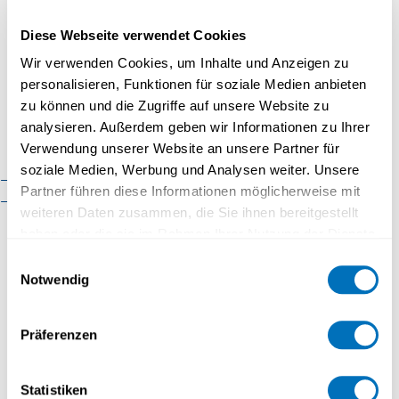
für die Beziehungen zwischen der Schweiz und dem
Faculté de psychologie
(Post-)Kolonialismus zu vermitteln und Sie zu
Diese Webseite verwendet Cookies
Faculté des sciences
befähigen, einen Diskurs aufzubauen, der den
Wir verwenden Cookies, um Inhalte und Anzeigen zu
économiques
aktuellen Erwartungen entspricht (sensible Themen,
personalisieren, Funktionen für soziale Medien anbieten
kontroverse Gegenstände).
Faculté d'histoire
zu können und die Zugriffe auf unsere Website zu
analysieren. Außerdem geben wir Informationen zu Ihrer
Faculté de mathématiques et
Verwendung unserer Website an unsere Partner für
informatique
soziale Medien, Werbung und Analysen weiter. Unsere
Organisation
Cadre réglementaire
Infos über die
Partner führen diese Informationen möglicherweise mit
Contact
Datenschutzrichtlinien
weiteren Daten zusammen, die Sie ihnen bereitgestellt
haben oder die sie im Rahmen Ihrer Nutzung der Dienste
Mit Ihrer Anmeldung zum Webinar, welches im
gesammelt haben.
Einwilligungsauswahl
Rahmen des
Weiterbildungskurses Schweiz
Notwendig
und Kolonialismus
organisiert wird, erklären
Datenschutzerklärung
Sie sich einverstanden, dass die FernUni
Präferenzen
Schweiz Ihre Kontaktdaten (E-Mail-Adresse)
verwenden darf, um Ihnen die
Webinarpräsentation und entsprechende
Statistiken