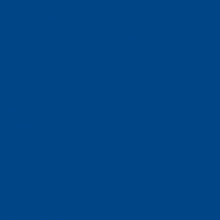
Faculté d'histoire
Faculté de mathématiques et informatique
Alumni
Jobs et carrières
Actualités
Événements
Contact
Protection des données
Impressum
Web Guidelines