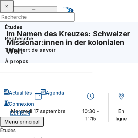
Études
Im Namen des Kreuzes: Schweizer
Recherche
Missionar:innen in der kolonialen
Welt
Transfert de savoir
À propos
Actualités
Agenda
Connexion
mercredi 17 septembre
10:30 -
En
DE
FR
EN
2025
11:15
ligne
Menu principal
Études