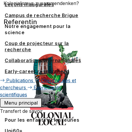
Kolonialismus zusammendenken?
Leçons inaugurales
Campus de recherche Brigue
Referentin
Notre engagement pour la
science
Coup de projecteur sur la
recherche
Collaborations internationales
Early-career researchers
Publications
Chercheuses et
chercheurs
Événements
scientifiques
Menu principal
Transfert de savoir
Pour les enfants et les jeunes
Uni60+