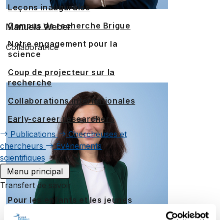
Leçons inaugurales
Campus de recherche Brigue
Manuela Weber
Notre engagement pour la
Collaboratrice
science
Coup de projecteur sur la
recherche
Collaborations internationales
Early-career researchers
Publications
Chercheuses et
chercheurs
Événements
scientifiques
Menu principal
Transfert de savoir
Pour les enfants et les jeunes
Uni60+