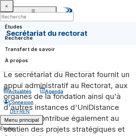
Études
Secrétariat du rectorat
Recherche
Transfert de savoir
À propos
Le secrétariat du Rectorat fournit un
appui administratif au Rectorat, aux
Actualités
Agenda
organes de la fondation ainsi qu'à
Connexion
d'autres instances d'UniDistance
DE
FR
EN
Suisse. Il contribue également au
Menu principal
soutien des projets stratégiques et
Études