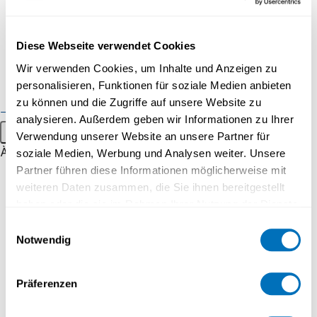
Formations pour les
entreprises
Diese Webseite verwendet Cookies
MA Karine Alvarez
Mandats de consulting
Wir verwenden Cookies, um Inhalte und Anzeigen zu
personalisieren, Funktionen für soziale Medien anbieten
Exemples de prestations
Collaboratrice scientifique
zu können und die Zugriffe auf unsere Website zu
Événements grand public
analysieren. Außerdem geben wir Informationen zu Ihrer
Menu principal
Verwendung unserer Website an unsere Partner für
À propos
soziale Medien, Werbung und Analysen weiter. Unsere
Partner führen diese Informationen möglicherweise mit
Portrait
weiteren Daten zusammen, die Sie ihnen bereitgestellt
Stratégie
haben oder die sie im Rahmen Ihrer Nutzung der Dienste
gesammelt haben.
Reconnaissance
Einwilligungsauswahl
Notwendig
Espace media
Datenschutzerklärung
Travailler à UniDistance Suisse
Präferenzen
Faculté de droit