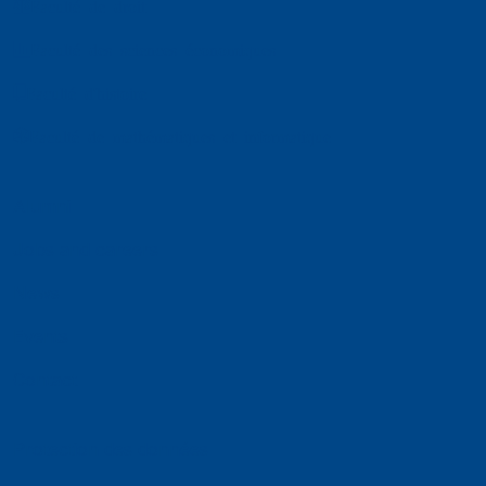
Faculté de droit
Faculté des sciences économiques
Faculté d'histoire
Faculté de mathématiques et informatique
Alumni
Jobs and careers
News
Events
Contact
Protection des données