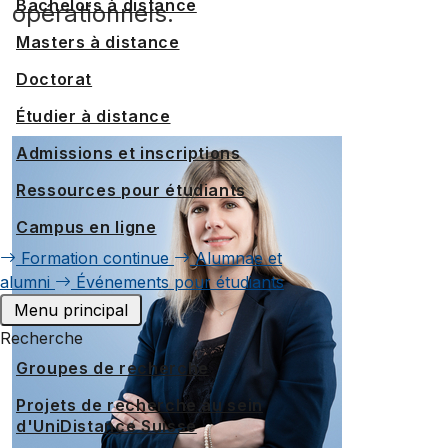
Bachelors à distance
opérationnels.
Masters à distance
Doctorat
Étudier à distance
Admissions et inscriptions
Ressources pour étudiants
Campus en ligne
Formation continue
Alumnae et
alumni
Événements pour étudiants
Menu principal
Recherche
Groupes de recherche
Projets de recherche au sein
d'UniDistance Suisse