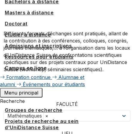
Bachelors à distance
Masters à distance
Doctorat
Différents formats d’échanges sont pratiqués, allant de
Étudier à distance
la contribution à des conférences, colloques, congrès,
Admissions et inscriptions
journées thématiques,… à l’organisation dans les locaux
d’UniDistance Suisse de confrontations scientifiques
Ressources pour étudiants
spécifiques sur des projets centraux pour UniDistance
Campus en ligne
Suisse (workshop, séminaires scientifiques).
Formation continue
Alumnae et
alumni
Événements pour étudiants
Menu principal
Recherche
FACULTÉ
Groupes de recherche
Mathématiques
×
Projets de recherche au sein
d'UniDistance Suisse
LIEU