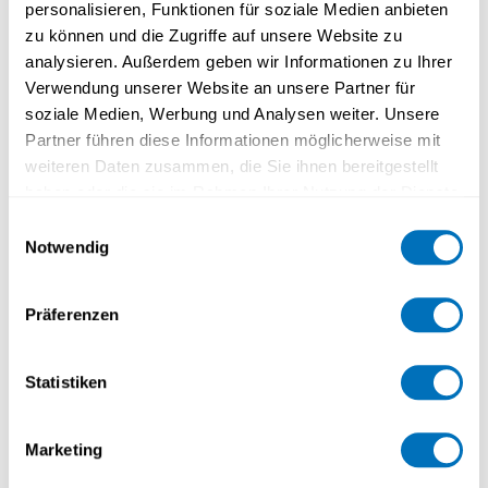
personalisieren, Funktionen für soziale Medien anbieten
zu können und die Zugriffe auf unsere Website zu
Mathématiques
analysieren. Außerdem geben wir Informationen zu Ihrer
Number Theory Seminars
Verwendung unserer Website an unsere Partner für
soziale Medien, Werbung und Analysen weiter. Unsere
Voir plus
Partner führen diese Informationen möglicherweise mit
weiteren Daten zusammen, die Sie ihnen bereitgestellt
OCT
Number Theory Seminar:
haben oder die sie im Rahmen Ihrer Nutzung der Dienste
20
Fernando Trejos Suárez
gesammelt haben.
Einwilligungsauswahl
Notwendig
15:00 - 16:00
Datenschutzerklärung
Präferenzen
Mathématiques
Number Theory Seminars
Statistiken
Voir plus
Marketing
OCT
Graduate Colloquium of the Swiss