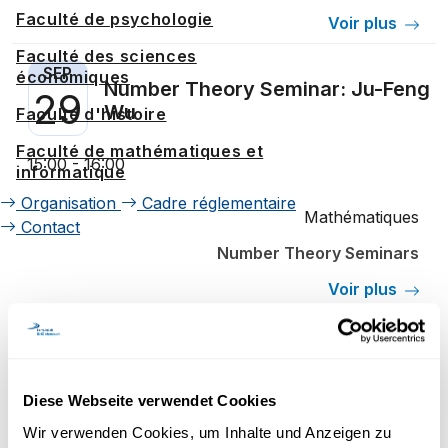
Faculté de psychologie
Voir plus
Faculté des sciences
SEP
économiques
Number Theory Seminar: Ju-Feng
29
Wu
Faculté d'histoire
Faculté de mathématiques et
15:00 - 16:00
informatique
Organisation
Cadre réglementaire
Mathématiques
Contact
Number Theory Seminars
Voir plus
OCT
Number Theory Seminar:
06
Charlotte Clare
Diese Webseite verwendet Cookies
15:00 - 16:00
Wir verwenden Cookies, um Inhalte und Anzeigen zu