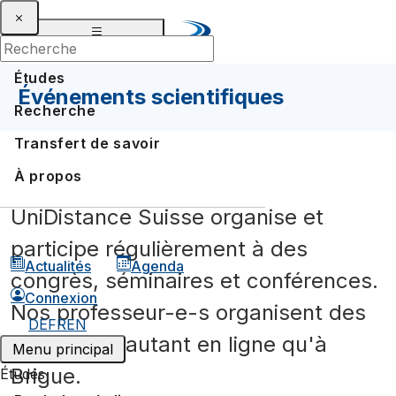
Études
Événements scientifiques
Recherche
Transfert de savoir
Journée des équipes enseignantes
À propos
Mathematics and Computer Science Colloquium
UniDistance Suisse organise et
participe régulièrement à des
Actualités
Agenda
congrès, séminaires et conférences.
Connexion
Nos professeur-e-s organisent des
DE
FR
EN
séminaires autant en ligne qu'à
Menu principal
Brigue.
Études